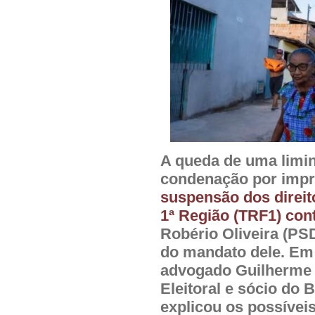
A queda de uma limin
condenação por impro
suspensão dos direito
1ª Região (TRF1) cont
Robério Oliveira (PSD
do mandato dele. Em 
advogado Guilherme B
Eleitoral e sócio do
explicou os possívei