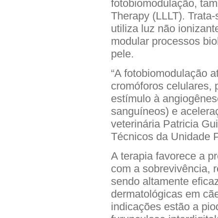
fotobiomodulação, ta
Therapy (LLLT). Trata-
utiliza luz não ioniza
modular processos bio
pele.
“A fotobiomodulação a
cromóforos celulares,
estímulo à angiogênes
sanguíneos) e aceleraç
veterinária Patricia 
Técnicos da Unidade P
A terapia favorece a pr
com a sobrevivência, 
sendo altamente efica
dermatológicas em cães
indicações estão a piod