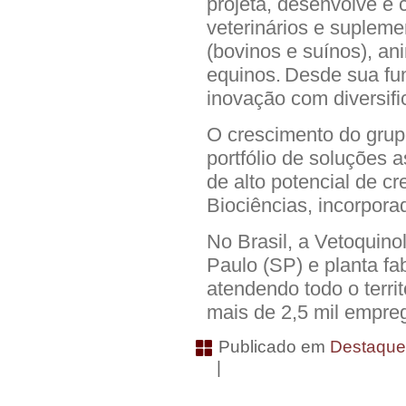
projeta, desenvolve e
veterinários e suplem
(bovinos e suínos), an
equinos. Desde sua fu
inovação com diversifi
O crescimento do grup
portfólio de soluções
de alto potencial de cr
Biociências, incorpor
No Brasil, a Vetoquino
Paulo (SP) e planta fa
atendendo todo o terri
mais de 2,5 mil empre
Publicado em
Destaqu
|