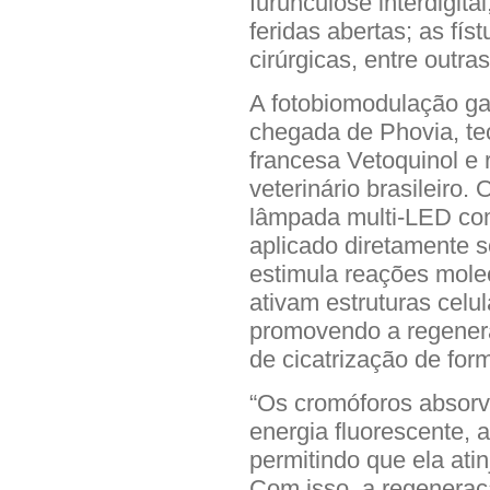
furunculose interdigita
feridas abertas; as fís
cirúrgicas, entre outras
A fotobiomodulação g
chegada de Phovia, te
francesa Vetoquinol e
veterinário brasileiro
lâmpada multi-LED com
aplicado diretamente s
estimula reações mole
ativam estruturas celu
promovendo a regenera
de cicatrização de form
“Os cromóforos absorv
energia fluorescente,
permitindo que ela ati
Com isso, a regeneraçã