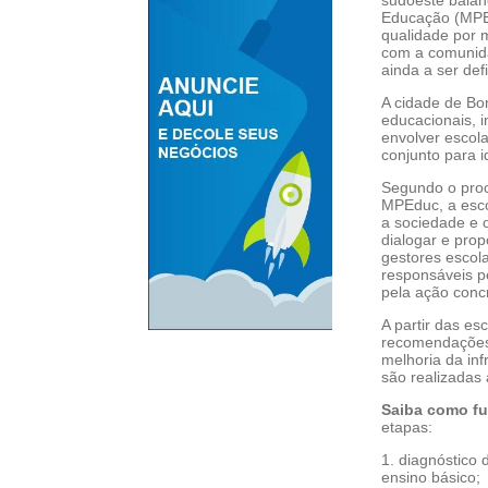
sudoeste baian
Educação (MPEd
qualidade por m
com a comunida
ainda a ser def
A cidade de Bo
educacionais, i
envolver escola
conjunto para i
Segundo o proc
MPEduc, a esco
a sociedade e o
dialogar e pro
gestores escol
responsáveis pe
pela ação concr
A partir das es
recomendações 
melhoria da inf
são realizadas
Saiba como fu
etapas:
1. diagnóstico
ensino básico;