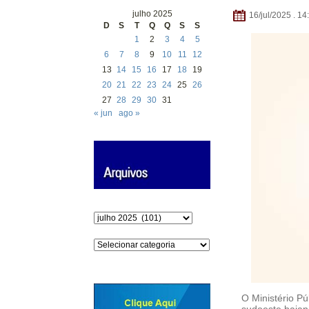
julho 2025
16/jul/2025 . 14
D
S
T
Q
Q
S
S
1
2
3
4
5
6
7
8
9
10
11
12
13
14
15
16
17
18
19
20
21
22
23
24
25
26
27
28
29
30
31
« jun
ago »
Arquivos
Categorias
O Ministério P