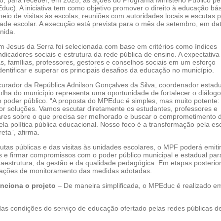
o, para receber, em 2025, as ações do Programa Ministério Público pe
uc). A iniciativa tem como objetivo promover o direito à educação bá
eio de visitas às escolas, reuniões com autoridades locais e escutas p
de escolar. A execução está prevista para o mês de setembro, em da
inida.
m Jesus da Serra foi selecionada com base em critérios como índices
ndicadores sociais e estrutura da rede pública de ensino. A expectativa
s, famílias, professores, gestores e conselhos sociais em um esforço
dentificar e superar os principais desafios da educação no município.
urador da República Adnilson Gonçalves da Silva, coordenador estadu
lha do município representa uma oportunidade de fortalecer o diálogo
 poder público. “A proposta do MPEduc é simples, mas muito potente: 
por soluções. Vamos escutar diretamente os estudantes, professores e
ares sobre o que precisa ser melhorado e buscar o comprometimento 
la política pública educacional. Nosso foco é a transformação pela es
eta”, afirma.
cutas públicas e das visitas às unidades escolares, o MPF poderá emiti
e firmar compromissos com o poder público municipal e estadual par
raestrutura, da gestão e da qualidade pedagógica. Em etapas posterio
 ações de monitoramento das medidas adotadas.
nciona o projeto
– De maneira simplificada, o MPEduc é realizado em
 das condições do serviço de educação ofertado pelas redes públicas d