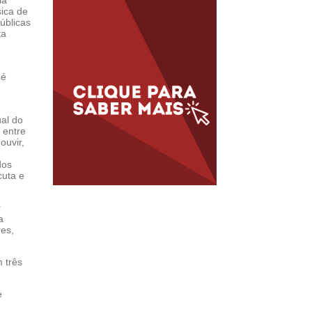
la
sica de
úblicas
ta
 é
al do
 entre
ouvir,
dos
cuta e
r
a
res,
 três
e