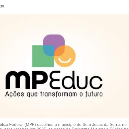
:30
úblico Federal (MPF) escolheu o município de Bom Jesus da Serra, no