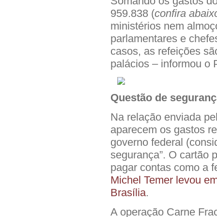
Somando os gastos dos
959.838 (
confira abaix
ministérios nem almoç
parlamentares e chefe
casos, as refeições s
palácios – informou o 
Questão de seguranç
Na relação enviada pe
aparecem os gastos re
governo federal (consi
segurança”. O cartão 
pagar contas como a f
Michel Temer levou e
Brasília
.
A operação Carne Fraca