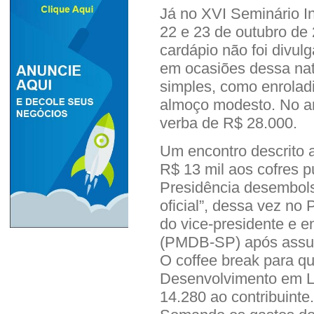
Já no XVI Seminário I
22 e 23 de outubro de
cardápio não foi divul
em ocasiões dessa nat
simples, como enrolad
almoço modesto. No a
verba de R$ 28.000.
Um encontro descrito 
R$ 13 mil aos cofres 
Presidência desembol
oficial”, dessa vez no 
do vice-presidente e 
(PMDB-SP) após assum
O coffee break para q
Desenvolvimento em L
14.280 ao contribuinte.