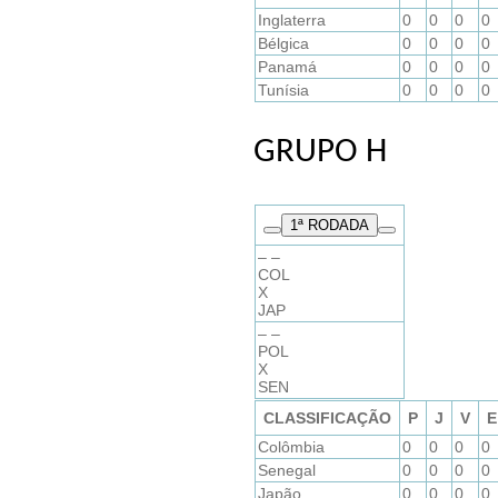
Inglaterra
0
0
0
0
Bélgica
0
0
0
0
Panamá
0
0
0
0
Tunísia
0
0
0
0
GRUPO H
1
ª RODADA
– –
COL
X
JAP
– –
POL
X
SEN
CLASSIFICAÇÃO
P
J
V
E
Colômbia
0
0
0
0
Senegal
0
0
0
0
Japão
0
0
0
0