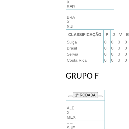
X
SER
– –
BRA
X
SUI
CLASSIFICAÇÃO
P
J
V
E
Suiça
0
0
0
0
Brasil
0
0
0
0
Sérvia
0
0
0
0
Costa Rica
0
0
0
0
GRUPO F
1
ª RODADA
– –
ALE
X
MEX
– –
SUE