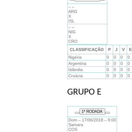
– –
ARG
X
ISL
– –
NIG
X
CRO
CLASSIFICAÇÃO
P
J
V
E
Nigéria
0
0
0
0
Argentina
0
0
0
0
Islândia
0
0
0
0
Croácia
0
0
0
0
GRUPO E
1
ª RODADA
Dom – 17/06/2018 – 9:00
Samara
COS