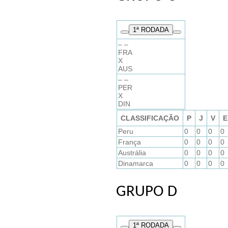
1
ª RODADA
– –
FRA
X
AUS
– –
PER
X
DIN
CLASSIFICAÇÃO
P
J
V
E
Peru
0
0
0
0
França
0
0
0
0
Austrália
0
0
0
0
Dinamarca
0
0
0
0
GRUPO D
1
ª RODADA