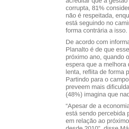
acreditar que a gestão
corrupta, 81% conside
não é respeitada, enq
está seguindo no cam
forma contrária a isso.
De acordo com informa
Planalto é de que esse
próximo ano, quando o
espera que a melhora 
lenta, reflita de forma p
Partindo para o campo
preveem mais dificul
(48%) imagina que nad
“Apesar de a economia 
está sendo percebida p
em relação ao próximo 
desde 2010”, disse Már