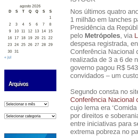
agosto 2026
Nos últimos quatro an
D
S
T
Q
Q
S
S
1
1 milhão em lanches pa
2
3
4
5
6
7
8
Presidência da Repúbl
9
10
11
12
13
14
15
pelo
Metrópoles
, via
L
16
17
18
19
20
21
22
despesa registrada, en
23
24
25
26
27
28
29
Conferência Nacional d
30
31
« jul
realizada de 3 a 6 de
governo pagou R$ 543.
convidados – um custo
Segundo consta no site 
Conferência Nacional 
Arquivos
cujo lema era ‘Comida
por direitos e soberani
Categorias
entre iniciativas para 
extrema pobreza no pa