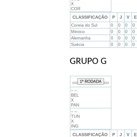
X
COR
CLASSIFICAÇÃO
P
J
V
E
Coreia do Sul
0
0
0
0
México
0
0
0
0
Alemanha
0
0
0
0
Suécia
0
0
0
0
GRUPO G
1
ª RODADA
– –
BEL
X
PAN
– –
TUN
X
ING
CLASSIFICAÇÃO
P
J
V
E