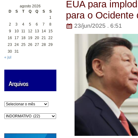
EUA para implod
agosto 2026
D
S
T
Q
Q
S
S
para o Ocidente 
1
2
3
4
5
6
7
8
23/jun/2025 . 6:51
9
10
11
12
13
14
15
16
17
18
19
20
21
22
23
24
25
26
27
28
29
30
31
« jul
Arquivos
Categorias