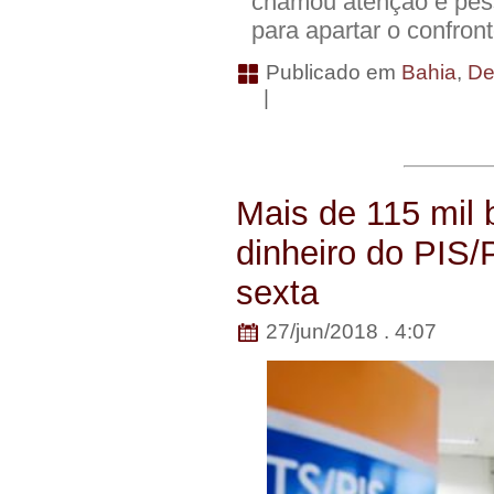
chamou atenção e pess
para apartar o confront
Publicado em
Bahia
,
De
|
Mais de 115 mil
dinheiro do PIS
sexta
27/jun/2018 . 4:07