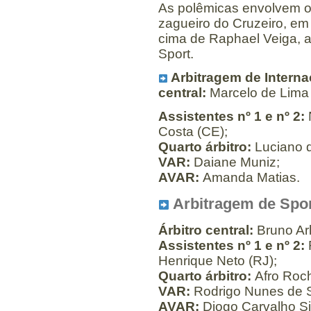
As polêmicas envolvem o
zagueiro do Cruzeiro, em 
cima de Raphael Veiga, a 
Sport.
Arbitragem de Internac
central:
Marcelo de Lima 
Assistentes nº 1 e nº 2:
Costa (CE);
Quarto árbitro:
Luciano d
VAR:
Daiane Muniz;
AVAR:
Amanda Matias.
Arbitragem de Spor
Árbitro central:
Bruno Arl
Assistentes nº 1 e nº 2:
Henrique Neto (RJ);
Quarto árbitro:
Afro Roch
VAR:
Rodrigo Nunes de S
AVAR:
Diogo Carvalho Sil