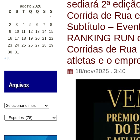
sediará 2ª ediçã
agosto 2026
D
S
T
Q
Q
S
S
Corrida de Rua e
1
Subtítulo – Eve
2
3
4
5
6
7
8
9
10
11
12
13
14
15
RANKING RUN ce
16
17
18
19
20
21
22
23
24
25
26
27
28
29
Corridas de Rua 
30
31
atletas e o empre
« jul
18/nov/2025 . 3:40
Arquivos
Categorias