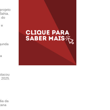
projeto
Bahia.
s do
 e
egunda
ca
stacou
m 2025.
dia da
tana