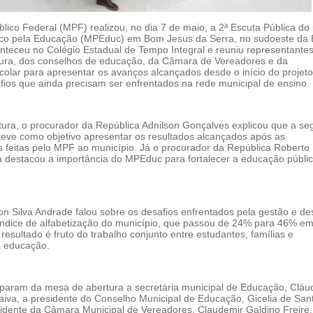
blico Federal (MPF) realizou, no dia 7 de maio, a 2ª Escuta Pública do 
lico pela Educação (MPEduc) em Bom Jesus da Serra, no sudoeste da 
nteceu no Colégio Estadual de Tempo Integral e reuniu representante
tura, dos conselhos de educação, da Câmara de Vereadores e da
olar para apresentar os avanços alcançados desde o início do projeto
afios que ainda precisam ser enfrentados na rede municipal de ensino.
tura, o procurador da República Adnilson Gonçalves explicou que a s
 teve como objetivo apresentar os resultados alcançados após as
feitas pelo MPF ao município. Já o procurador da República Roberto
ra destacou a importância do MPEduc para fortalecer a educação públi
on Silva Andrade falou sobre os desafios enfrentados pela gestão e de
índice de alfabetização do município, que passou de 24% para 46% e
resultado é fruto do trabalho conjunto entre estudantes, famílias e
a educação.
param da mesa de abertura a secretária municipal de Educação, Cláu
aiva, a presidente do Conselho Municipal de Educação, Gicelia de San
sidente da Câmara Municipal de Vereadores, Claudemir Galdino Freire.