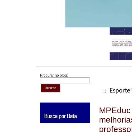
Procurar no blog:
Buscar
:: ‘Esporte’
MPEduc 
melhoria
professo