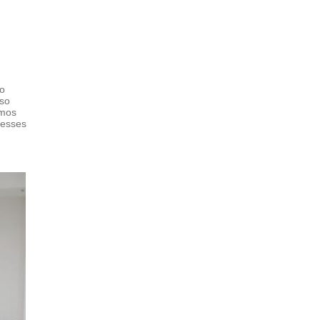
to
sso
rmos
 esses