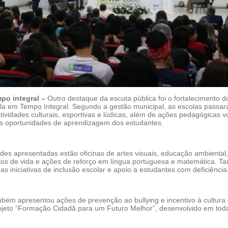
po integral –
Outro destaque da escuta pública foi o fortalecimento d
a em Tempo Integral. Segundo a gestão municipal, as escolas passa
tividades culturais, esportivas e lúdicas, além de ações pedagógicas v
s oportunidades de aprendizagem dos estudantes.
ades apresentadas estão oficinas de artes visuais, educação ambiental,
etos de vida e ações de reforço em língua portuguesa e matemática. 
s iniciativas de inclusão escolar e apoio a estudantes com deficiência
mbém apresentou ações de prevenção ao bullying e incentivo à cultura
ojeto “Formação Cidadã para um Futuro Melhor”, desenvolvido em tod