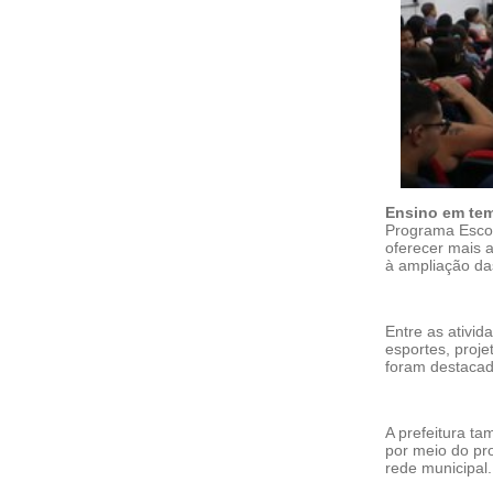
Ensino em tem
Programa Escol
oferecer mais a
à ampliação da
Entre as ativid
esportes, proj
foram destacada
A prefeitura ta
por meio do pr
rede municipal.