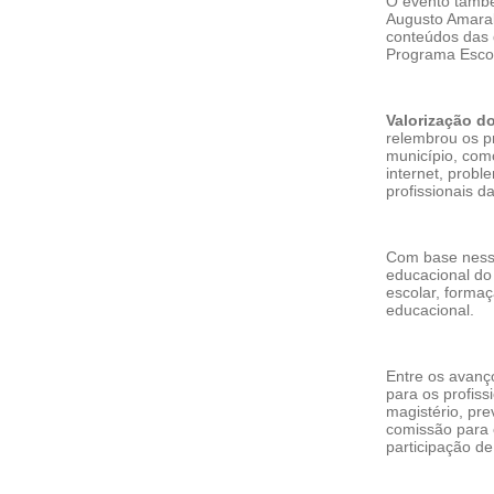
O evento també
Augusto Amaral
conteúdos das d
Programa Escol
Valorização d
relembrou os pr
município, como
internet, probl
profissionais d
Com base nesse
educacional do
escolar, forma
educacional.
Entre os avanç
para os profis
magistério, pr
comissão para c
participação de