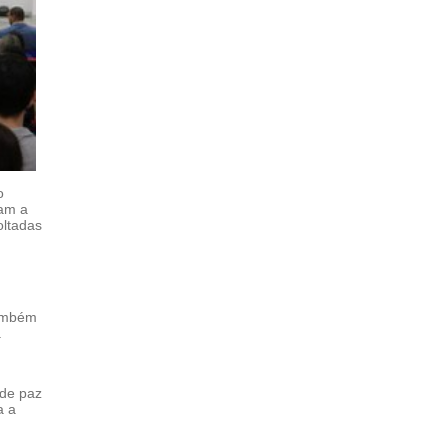
o
ram a
oltadas
Também
.
 de paz
a a