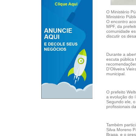
O Ministério Pú
Ministério Púb
O encontro aco
MPF, da prefei
comunidade esc
discutir os des
Durante a aber
escuta pública
recomendações 
D’Oliveira Viei
municipal.
O prefeito Welt
a evolução do 
Segundo ele, o 
profissionais d
Também partici
Silva Moreno P
Braga, e o pre