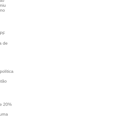
oão
niu
 no
MPF
ia de
olítica
stão
de 20%
 uma
m