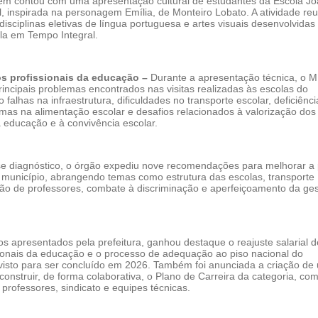
m contou com uma apresentação cultural de estudantes da Escola J
, inspirada na personagem Emília, de Monteiro Lobato. A atividade reu
isciplinas eletivas de língua portuguesa e artes visuais desenvolvidas
a em Tempo Integral.
os profissionais da educação –
Durante a apresentação técnica, o 
incipais problemas encontrados nas visitas realizadas às escolas do
 falhas na infraestrutura, dificuldades no transporte escolar, deficiênc
emas na alimentação escolar e desafios relacionados à valorização dos
a educação e à convivência escolar.
 diagnóstico, o órgão expediu nove recomendações para melhorar a p
 município, abrangendo temas como estrutura das escolas, transporte
ção de professores, combate à discriminação e aperfeiçoamento da ge
os apresentados pela prefeitura, ganhou destaque o reajuste salarial 
sionais da educação e o processo de adequação ao piso nacional do
evisto para ser concluído em 2026. Também foi anunciada a criação de
onstruir, de forma colaborativa, o Plano de Carreira da categoria, co
 professores, sindicato e equipes técnicas.