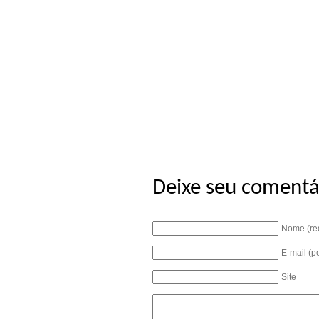
Deixe seu comentá
Nome (re
E-mail (p
Site