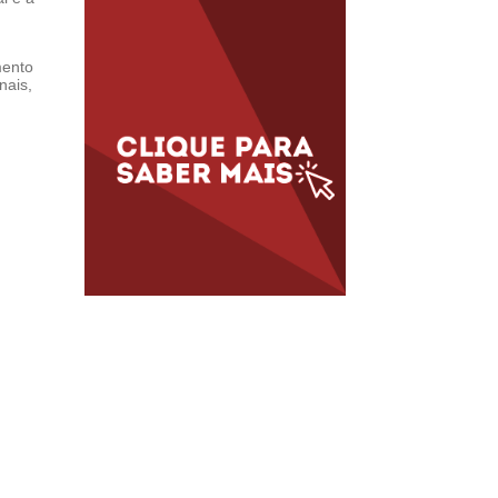
mento
nais,