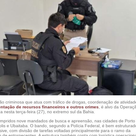
o criminosa que atua com tráfico de drogas, coordenação de atividad
tação de recursos financeiros e outros crimes
, é alvo da Operaçã
da nesta terça-feira (27), no extremo sul da Bahia.
mpridos nove mandados de busca e apreensão, nas cidades de Porto
lis e Ubaitaba. O bando, segundo a Polícia Federal, é bem estruturad
sive, com divisão de tarefas voltadas principalmente para o ramo da
o de entorpecentes. A estrutura também conta com logística operaciona