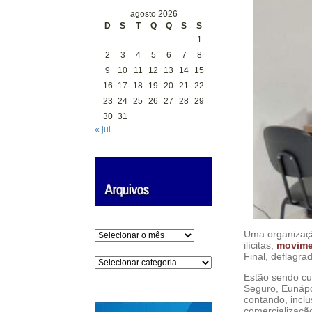
agosto 2026
D
S
T
Q
Q
S
S
1
2
3
4
5
6
7
8
9
10
11
12
13
14
15
16
17
18
19
20
21
22
23
24
25
26
27
28
29
30
31
« jul
Uma organizaçã
Arquivos
ilícitas,
movimen
Final, deflagra
Categorias
Estão sendo cu
Seguro, Eunápo
contando, inclu
comercializaçã