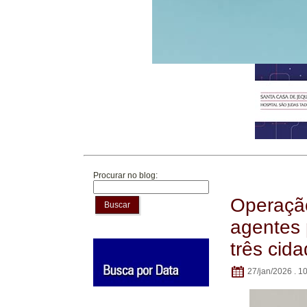
Procurar no blog:
Operação
Buscar
agentes 
três cid
27/jan/2026 . 1