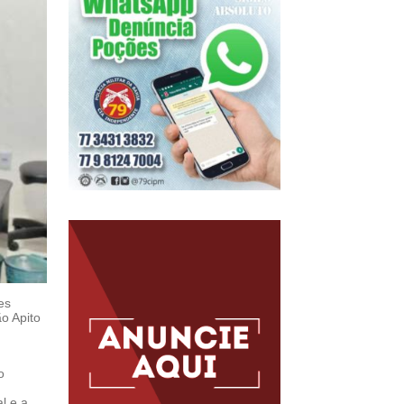
es
o Apito
o
l e a