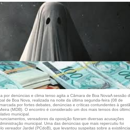
 por denúncias e clima tenso agita a Câmara de Boa NovaA sessão 
al de Boa Nova, realizada na noite da última segunda-feira (08 de
 marcada por fortes debates, denúncias e críticas contundentes à gest
 Meira (MDB). O encontro é considerado um dos mais tensos dos últim
ativo municipal.
nunciamentos, vereadores da oposição fizeram diversas acusações
dministração municipal. Uma das denúncias que mais repercutiu foi
lo vereador Jardel (PCdoB), que levantou suspeitas sobre a existênci