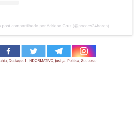
 post compartilhado por Adriano Cruz (@pocoes24horas)
ahia
,
Destaque1
,
INDORMATIVO
,
justiça
,
Política
,
Sudoeste