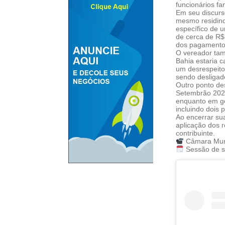
funcionários f
Em seu discurs
mesmo residindo
específico de u
de cerca de R$ 
dos pagamento
O vereador ta
Bahia estaria c
um desrespeito
sendo desligad
Outro ponto des
Setembrão 2025
enquanto em ge
incluindo dois 
Ao encerrar sua
aplicação dos r
contribuinte.
Câmara Muni
Sessão de s