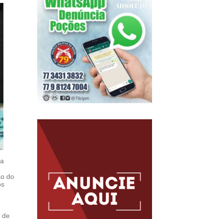
da
ão do
os
a de