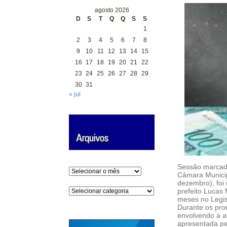
agosto 2026
D
S
T
Q
Q
S
S
1
2
3
4
5
6
7
8
9
10
11
12
13
14
15
16
17
18
19
20
21
22
23
24
25
26
27
28
29
30
31
« jul
Sessão marcada
Arquivos
Câmara Municip
dezembro), foi
Categorias
prefeito Lucas
meses no Legisl
Durante os pro
envolvendo a a
apresentada pe