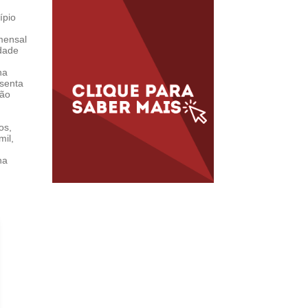
ípio
 mensal
idade
na
esenta
tão
os,
mil,
na