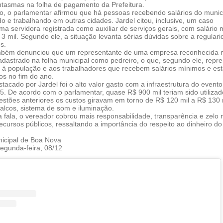
antasmas na folha de pagamento da Prefeitura.
o, o parlamentar afirmou que há pessoas recebendo salários do munic
 e trabalhando em outras cidades. Jardel citou, inclusive, um caso
ma servidora registrada como auxiliar de serviços gerais, com salário
3 mil. Segundo ele, a situação levanta sérias dúvidas sobre a regular
s.
mbém denunciou que um representante de uma empresa reconhecida 
adastrado na folha municipal como pedreiro, o que, segundo ele, repr
 à população e aos trabalhadores que recebem salários mínimos e es
os no fim do ano.
tacado por Jardel foi o alto valor gasto com a infraestrutura do evento
. De acordo com o parlamentar, quase R$ 900 mil teriam sido utilizad
stões anteriores os custos giravam em torno de R$ 120 mil a R$ 130 
palcos, sistema de som e iluminação.
 fala, o vereador cobrou mais responsabilidade, transparência e zelo 
ecursos públicos, ressaltando a importância do respeito ao dinheiro do
cipal de Boa Nova
egunda-feira, 08/12