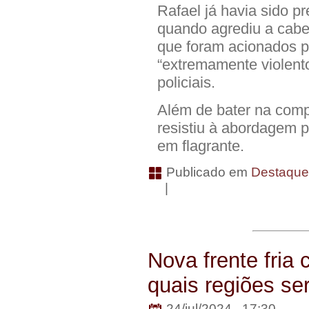
Rafael já havia sido p
quando agrediu a cabele
que foram acionados 
“extremamente violento
policiais.
Além de bater na comp
resistiu à abordagem p
em flagrante.
Publicado em
Destaqu
|
Nova frente fria 
quais regiões se
24/jul/2024 . 17:30