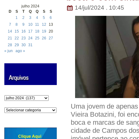
julho 2024
14/jul/2024 . 10:45
D
S
T
Q
Q
S
S
1
2
3
4
5
6
7
8
9
10
11
12
13
14
15
16
17
18
19
20
21
22
23
24
25
26
27
28
29
30
31
« jun
ago »
Arquivos
Uma jovem de apenas 2
Categorias
Vieira Botazini, foi e
boca e marcas de sang
cidade de Campos dos 
imóvel pertence ao com