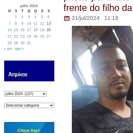
frente do filho da
julho 2024
D
S
T
Q
Q
S
S
1
2
3
4
5
6
31/jul/2024 . 11:18
7
8
9
10
11
12
13
14
15
16
17
18
19
20
21
22
23
24
25
26
27
28
29
30
31
« jun
ago »
Arquivos
Categorias