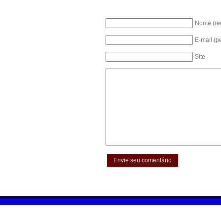
Nome (re
E-mail (p
Site
Envie seu comentário