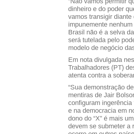
“Não vamos permitir 
dinheiro e do poder qu
vamos transigir diant
impunemente nenhum a
Brasil não é a selva 
será tutelada pelo pod
modelo de negócio da
Em nota divulgada nes
Trabalhadores (PT) d
atenta contra a soberan
“Sua demonstração de
mentiras de Jair Bolson
configuram ingerência 
e na democracia em nos
dono do “X” é mais um
devem se submeter a 
ocorre em outros paíse