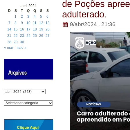
de Poções apre
abril 2024
D
S
T
Q
Q
S
S
adulterado.
1
2
3
4
5
6
7
8
9
10
11
12
13
9/abr/2024 . 21:36
14
15
16
17
18
19
20
21
22
23
24
25
26
27
28
29
30
« mar
maio »
Arquivos
Categorias