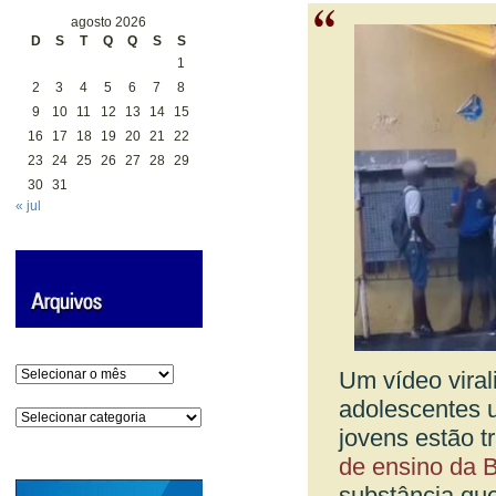
agosto 2026
D
S
T
Q
Q
S
S
1
2
3
4
5
6
7
8
9
10
11
12
13
14
15
16
17
18
19
20
21
22
23
24
25
26
27
28
29
30
31
« jul
Arquivos
Um vídeo viral
adolescentes 
Categorias
jovens estão 
de ensino da 
substância qu