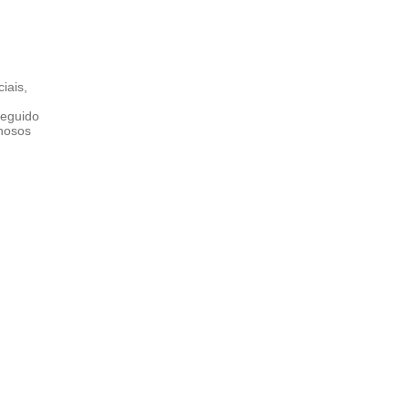
iais,
seguido
inosos