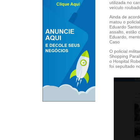
utilizada no ca
veículo roubad
Ainda de acordo
matou o policia
Eduardo Santos
assalto, estão 
Eduardo, mento
Caso
O policial mili
Shopping Paral
o Hospital Rob
foi sepultado 