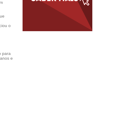
um
que
ciou o
,
o para
 anos e