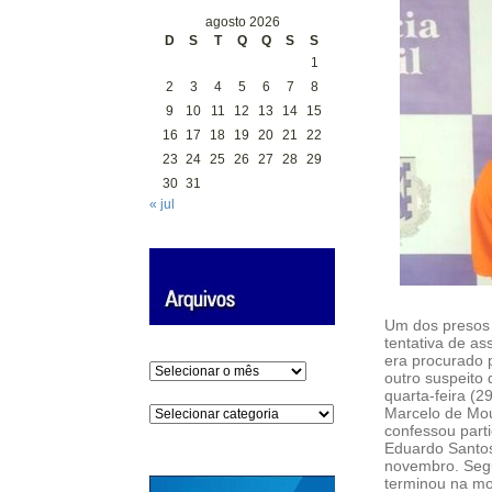
agosto 2026
D
S
T
Q
Q
S
S
1
2
3
4
5
6
7
8
9
10
11
12
13
14
15
16
17
18
19
20
21
22
23
24
25
26
27
28
29
30
31
« jul
Um dos presos
tentativa de as
era procurado p
Arquivos
outro suspeito
quarta-feira (
Categorias
Marcelo de Mou
confessou parti
Eduardo Santos 
novembro. Segun
terminou na mo