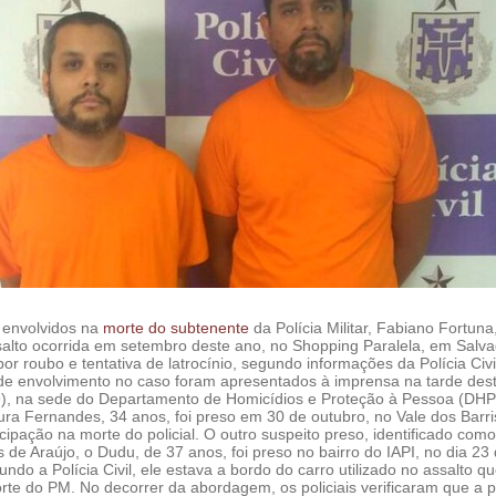
 envolvidos na
morte do subtenente
da Polícia Militar, Fabiano Fortun
salto ocorrida em setembro deste ano, no Shopping Paralela, em Salvad
or roubo e tentativa de latrocínio, segundo informações da Polícia Civil
 de envolvimento no caso foram apresentados à imprensa na tarde des
29), na sede do Departamento de Homicídios e Proteção à Pessoa (DHP
ra Fernandes, 34 anos, foi preso em 30 de outubro, no Vale dos Barri
cipação na morte do policial. O outro suspeito preso, identificado como
de Araújo, o Dudu, de 37 anos, foi preso no bairro do IAPI, no dia 23
do a Polícia Civil, ele estava a bordo do carro utilizado no assalto q
rte do PM. No decorrer da abordagem, os policiais verificaram que a p