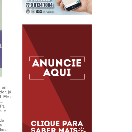
a, em
or, já
. Ele e
ta
P).
s, e
 de
ue
laca