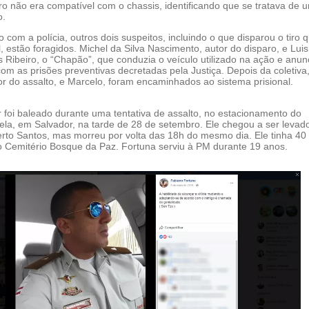
rro não era compatível com o chassis, identificando que se tratava de 
o.
 com a polícia, outros dois suspeitos, incluindo o que disparou o tiro 
l, estão foragidos. Michel da Silva Nascimento, autor do disparo, e Luis
 Ribeiro, o “Chapão”, que conduzia o veículo utilizado na ação e anun
com as prisões preventivas decretadas pela Justiça. Depois da coletiva
r do assalto, e Marcelo, foram encaminhados ao sistema prisional.
tar foi baleado durante uma tentativa de assalto, no estacionamento do
ela, em Salvador, na tarde de 28 de setembro. Ele chegou a ser levad
erto Santos, mas morreu por volta das 18h do mesmo dia. Ele tinha 40
no Cemitério Bosque da Paz. Fortuna serviu à PM durante 19 anos.