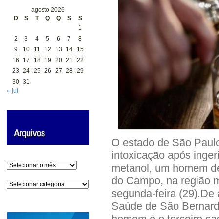
agosto 2026
D
S
T
Q
Q
S
S
1
2
3
4
5
6
7
8
9
10
11
12
13
14
15
16
17
18
19
20
21
22
23
24
25
26
27
28
29
30
31
« jul
O estado de São Paulo 
intoxicação após inger
Arquivos
metanol, um homem de
do Campo, na região me
Categorias
segunda-feira (29).De 
Saúde de São Bernard
homem é o terceiro cas