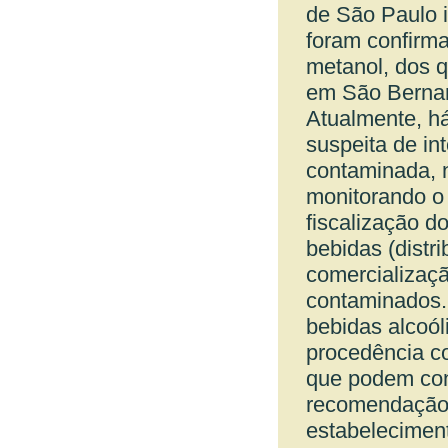
de São Paulo 
foram confirma
metanol, dos q
em São Bernar
Atualmente, h
suspeita de i
contaminada, 
monitorando o 
fiscalização d
bebidas (distri
comercializaçã
contaminados.
bebidas alcoól
procedência co
que podem cont
recomendação 
estabelecimen