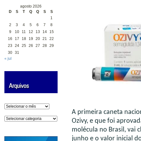
agosto 2026
D
S
T
Q
Q
S
S
1
2
3
4
5
6
7
8
9
10
11
12
13
14
15
16
17
18
19
20
21
22
23
24
25
26
27
28
29
30
31
« jul
Arquivos
A primeira caneta naci
Categorias
Ozivy, e que foi aprova
molécula no Brasil, vai 
junho e o valor inicial d