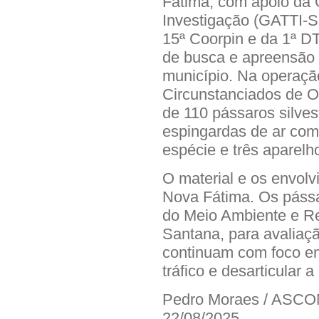
Fátima, com apoio da 
Investigação (GATTI-Si
15ª Coorpin e da 1ª D
de busca e apreensão
município. Na operaçã
Circunstanciados de O
de 110 pássaros silves
espingardas de ar com
espécie e três aparelh
O material e os envol
Nova Fátima. Os pássa
do Meio Ambiente e Re
Santana, para avaliaçã
continuam com foco em 
tráfico e desarticular a
Pedro Moraes / ASC
22/08/2025