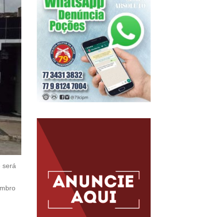
 será
embro