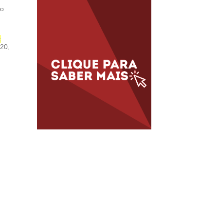
ço
t
020,