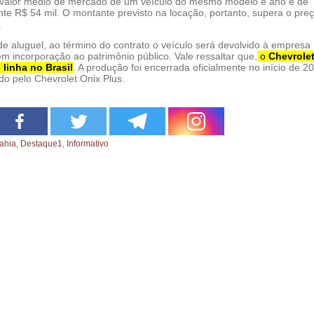
 valor médio de mercado de um veículo do mesmo modelo e ano é de
e R$ 54 mil. O montante previsto na locação, portanto, supera o pre
.
e aluguel, ao término do contrato o veículo será devolvido à empresa
m incorporação ao patrimônio público. Vale ressaltar que,
o
Chevrole
 linha no Brasil
. A produção foi encerrada oficialmente no início de 2
do pelo Chevrolet Onix Plus.
ahia
,
Destaque1
,
Informativo