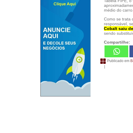
Tabela FIPE, o
aproximadament
médio do carro
Como se trata d
responsável, se
Cobalt saiu de
sendo substituí
Compartilhe:
Publicado em
B
|