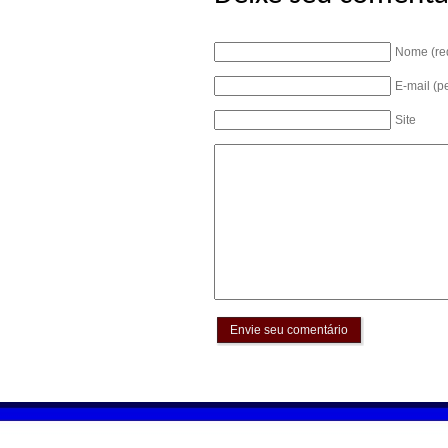
Nome (re
E-mail (p
Site
Envie seu comentário