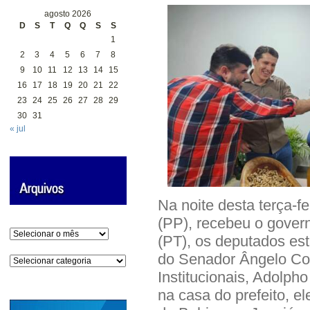
agosto 2026
D
S
T
Q
Q
S
S
1
2
3
4
5
6
7
8
9
10
11
12
13
14
15
16
17
18
19
20
21
22
23
24
25
26
27
28
29
30
31
« jul
Na noite desta terça-fe
(PP), recebeu o gover
Arquivos
(PT), os deputados est
do Senador Ângelo Cor
Categorias
Institucionais, Adolph
na casa do prefeito, 