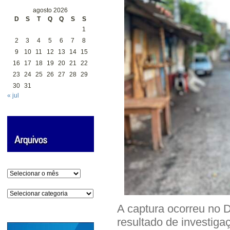
agosto 2026
D
S
T
Q
Q
S
S
1
2
3
4
5
6
7
8
9
10
11
12
13
14
15
16
17
18
19
20
21
22
23
24
25
26
27
28
29
30
31
« jul
Arquivos
Categorias
A captura ocorreu no Di
resultado de investiga