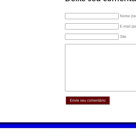
Nome (re
E-mail (p
Site
Envie seu comentário