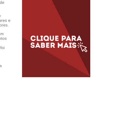
 de
e
ares e
ores.
 um
ntos
foi
a