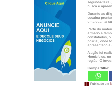
segunda-feira 
busca e apreens
Durante as dili
cocaína pronta
uma quantia sup
Parte do materi
armário e tamb
constatados, o
policial, onde 
apresentado à a
A ação foi real
Homicídios, no
região. O inves
Compartilhe:
Publicado em
B
|