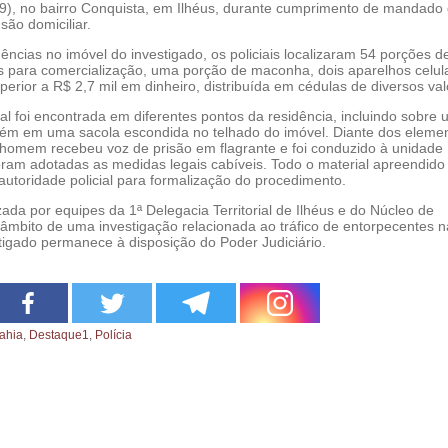
(9), no bairro Conquista, em Ilhéus, durante cumprimento de mandado
ão domiciliar.
gências no imóvel do investigado, os policiais localizaram 54 porções d
s para comercialização, uma porção de maconha, dois aparelhos celul
erior a R$ 2,7 mil em dinheiro, distribuída em cédulas de diversos val
al foi encontrada em diferentes pontos da residência, incluindo sobre
ém em uma sacola escondida no telhado do imóvel. Diante dos eleme
 homem recebeu voz de prisão em flagrante e foi conduzido à unidade
foram adotadas as medidas legais cabíveis. Todo o material apreendido 
utoridade policial para formalização do procedimento.
izada por equipes da 1ª Delegacia Territorial de Ilhéus e do Núcleo de
 âmbito de uma investigação relacionada ao tráfico de entorpecentes n
tigado permanece à disposição do Poder Judiciário.
ahia
,
Destaque1
,
Polícia