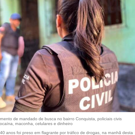
mento de mandado de busca no bairro Conquista, policiais civis
caína, maconha, celulares e dinheiro
 anos foi preso em flagrante por tráfico de drogas, na manhã desta