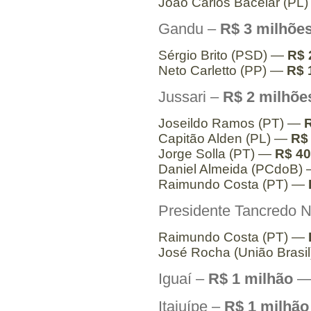
João Carlos Bacelar (PL
Gandu –
R$ 3 milhõe
Sérgio Brito (PSD) —
R$ 
Neto Carletto (PP) —
R$ 
Jussari –
R$ 2 milhõe
Joseildo Ramos (PT) —
R
Capitão Alden (PL) —
R$ 
Jorge Solla (PT) —
R$ 40
Daniel Almeida (PCdoB)
Raimundo Costa (PT) —
Presidente Tancredo 
Raimundo Costa (PT) —
José Rocha (União Brasi
Iguaí –
R$ 1 milhão
— 
Itajuípe –
R$ 1 milhão