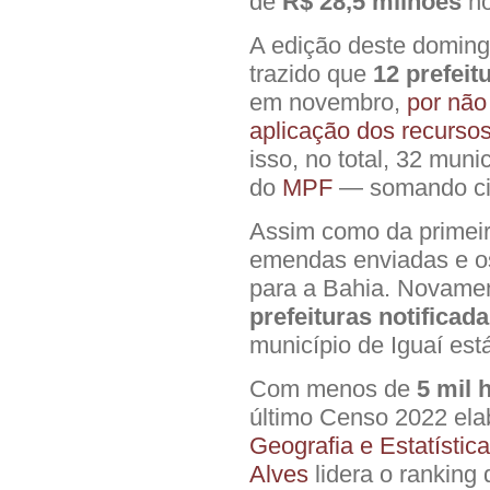
de
R$ 28,5 milhões
no
A edição deste doming
trazido que
12 prefeit
em novembro,
por não
aplicação dos recurso
isso, no total, 32 muni
do
MPF
— somando cif
Assim como da primeir
emendas enviadas e o
para a Bahia. Novame
prefeituras notificada
município de Iguaí est
Com menos de
5 mil 
último Censo 2022 el
Geografia e Estatístic
Alves
lidera o ranking