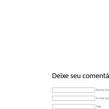
Deixe seu comentá
Nome (re
E-mail (p
Site