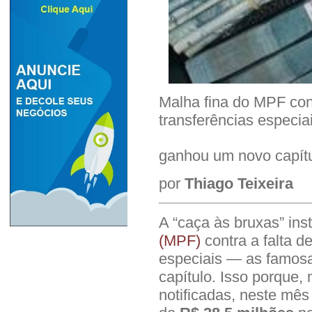
Malha fina do MPF cont
transferências espec
ganhou um novo capí
por
Thiago Teixeira
A “caça às bruxas” ins
(MPF)
contra a falta d
especiais — as famos
capítulo. Isso porque,
notificadas, neste mê