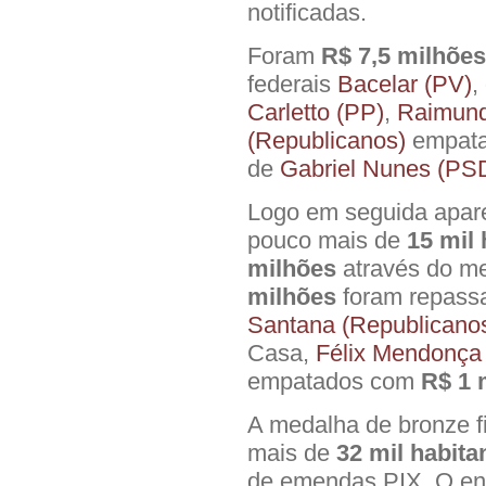
notificadas.
Foram
R$ 7,5 milhões
federais
Bacelar (PV)
,
Carletto (PP)
,
Raimund
(Republicanos)
empat
de
Gabriel Nunes (PS
Logo em seguida apar
pouco mais de
15 mil 
milhões
através do me
milhões
foram repassa
Santana (Republicano
Casa,
Félix Mendonça
empatados com
R$ 1 
A medalha de bronze f
mais de
32 mil habita
de emendas PIX. O envi