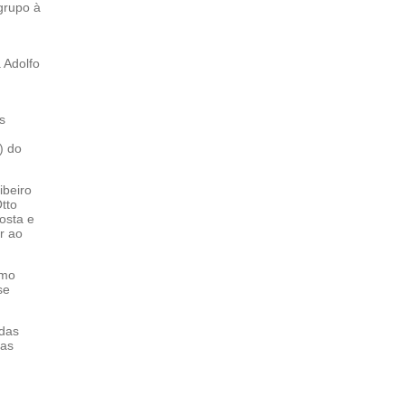
grupo à
 Adolfo
s
) do
ibeiro
tto
osta e
r ao
omo
se
 das
 as