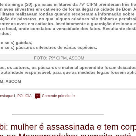
e domingo (20), policiais militares da 79ª CIPM prenderam três 
 aves silvestres em cativeiro de forma ilegal na cidade de Bom 
ilitares realizavam rondas quando receberam a informação sobre
bição de pássaros, no qual alguns criadoes não tinham a permis
nter as aves em cativeiro. Imediatamente a guarnição deslocou 
a o local, onde constatou a veracidade dos fatos. Resultante des
idos:
e seis) gaiolas;
e seis) pássaros silvestres de várias espécies.
FOTO: 79ª CIPM, ASCOM
os, os autores, os pássaros e material apreendido foram deixados
 autoridade responsável, para que as medidas legais fossem apli
IPM, ASCOM
estaque1
,
POLICIA
|
Comente primeiro! »
: mulher é assassinada e tem cor