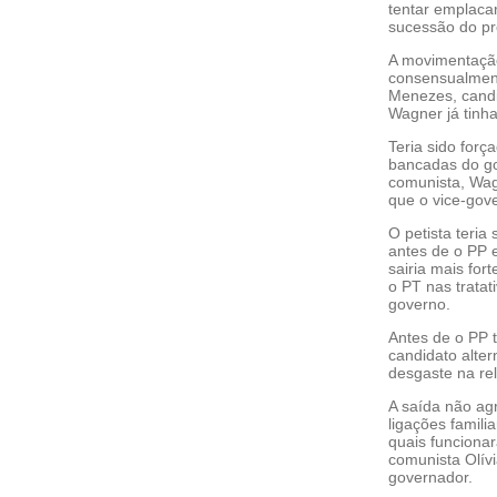
tentar emplaca
sucessão do pr
A movimentação
consensualment
Menezes, candi
Wagner já tinha
Teria sido forç
bancadas do go
comunista, Wag
que o vice-gove
O petista teri
antes de o PP e
sairia mais fo
o PT nas trata
governo.
Antes de o PP 
candidato alte
desgaste na rel
A saída não ag
ligações famil
quais funciona
comunista Olívi
governador.