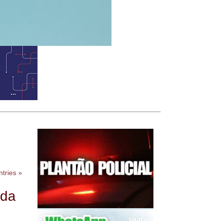
tries »
ada