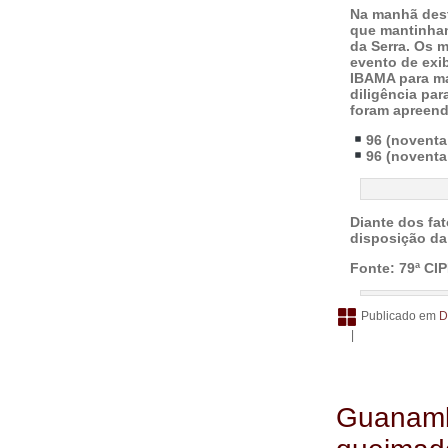
Na manhã dest
que mantinham
da Serra.
Os m
evento de exi
IBAMA para ma
diligência par
foram apreend
96 (noventa 
96 (noventa 
Diante dos fat
disposição da
Fonte: 79ª C
Publicado em
D
|
Guanambi