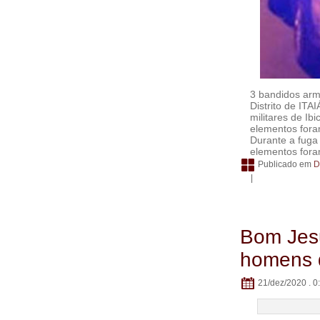
3 bandidos arm
Distrito de IT
militares de I
elementos fora
Durante a fuga
elementos foram
Publicado em
D
|
Bom Jesu
homens 
21/dez/2020 . 0