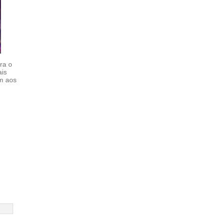
ra o
ais
em aos