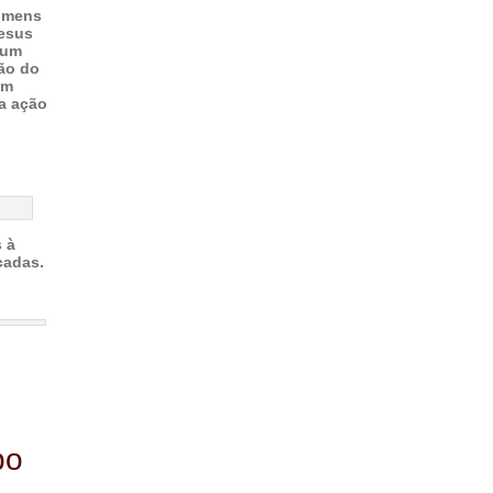
homens
Jesus
 um
são do
em
ta ação
 à
cadas.
po