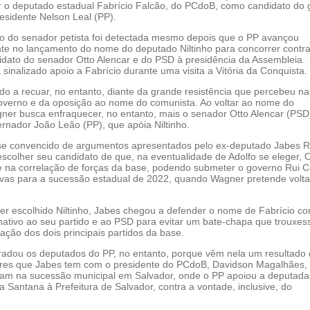
r o deputado estadual Fabrício Falcão, do PCdoB, como candidato do 
esidente Nelson Leal (PP).
 do senador petista foi detectada mesmo depois que o PP avançou
e no lançamento do nome do deputado Niltinho para concorrer contra
dato do senador Otto Alencar e do PSD à presidência da Assembleia.
 sinalizado apoio a Fabrício durante uma visita a Vitória da Conquista.
ado a recuar, no entanto, diante da grande resistência que percebeu na
verno e da oposição ao nome do comunista. Ao voltar ao nome do
ner busca enfraquecer, no entanto, mais o senador Otto Alencar (PSD
rnador João Leão (PP), que apóia Niltinho.
a se convencido de argumentos apresentados pelo ex-deputado Jabes R
scolher seu candidato de que, na eventualidade de Adolfo se eleger, O
rte na correlação de forças da base, podendo submeter o governo Rui C
tivas para a sucessão estadual de 2022, quando Wagner pretende volta
ter escolhido Niltinho, Jabes chegou a defender o nome de Fabrício c
rnativo ao seu partido e ao PSD para evitar um bate-chapa que trouxes
ação dos dois principais partidos da base.
radou os deputados do PP, no entanto, porque vêm nela um resultado
iares que Jabes tem com o presidente do PCdoB, Davidson Magalhães,
ram na sucessão municipal em Salvador, onde o PP apoiou a deputada
a Santana à Prefeitura de Salvador, contra a vontade, inclusive, do