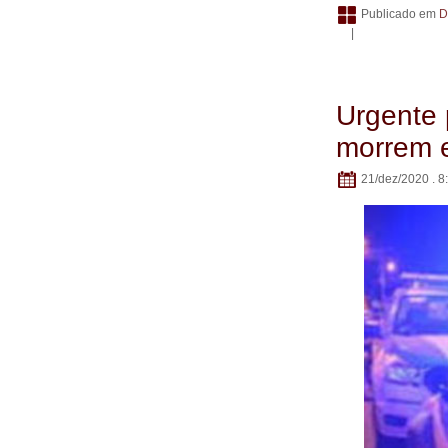
Publicado em
D
|
Urgente 
morrem e
21/dez/2020 . 8