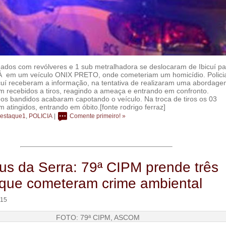
ados com revólveres e 1 sub metralhadora se deslocaram de Ibicuí pa
AIÁ em um veículo ONIX PRETO, onde cometeriam um homicídio. Polici
bicuí receberam a informação, na tentativa de realizaram uma abordag
m recebidos a tiros, reagindo a ameaça e entrando em confronto.
 os bandidos acabaram capotando o veículo. Na troca de tiros os 03
 atingidos, entrando em óbito.[fonte rodrigo ferraz]
estaque1
,
POLICIA
|
Comente primeiro! »
s da Serra: 79ª CIPM prende três
que cometeram crime ambiental
:15
FOTO: 79ª CIPM, ASCOM