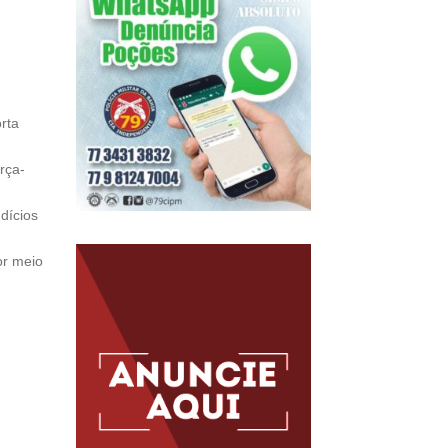
rta
rça-
ndícios
or meio