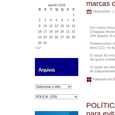
marcas d
agosto 2026
D
S
T
Q
Q
S
S
24/dez/2020 . 2
1
2
3
4
5
6
7
8
9
10
11
12
13
14
15
Um crime choco
Chapada Norte,
16
17
18
19
20
21
22
24h depois. A v
23
24
25
26
27
28
29
30
31
Testemunhas di
feira (22), no 
« jul
O corpo foi enc
de quem comete
O corpo da vít
do Departament
Publicado em
D
|
Arquivos
Categorias
POLÍTICA
para evit