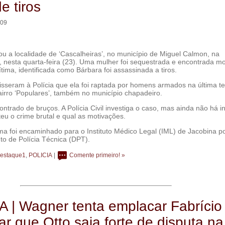
e tiros
:09
u a localidade de ‘Cascalheiras’, no município de Miguel Calmon, na
 nesta quarta-feira (23). Uma mulher foi sequestrada e encontrada mo
ítima, identificada como Bárbara foi assassinada a tiros.
sseram à Polícia que ela foi raptada por homens armados na última te
bairro ‘Populares’, também no município chapadeiro.
ontrado de bruços. A Polícia Civil investiga o caso, mas ainda não há i
u o crime brutal e qual as motivações.
ima foi encaminhado para o Instituto Médico Legal (IML) de Jacobina p
o de Polícia Técnica (DPT).
estaque1
,
POLICIA
|
Comente primeiro! »
 | Wagner tenta emplacar Fabrício
ar que Otto saia forte de disputa na