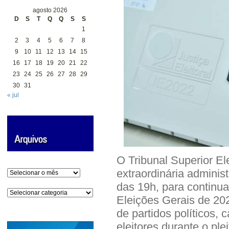
agosto 2026
D
S
T
Q
Q
S
S
1
2
3
4
5
6
7
8
9
10
11
12
13
14
15
16
17
18
19
20
21
22
23
24
25
26
27
28
29
30
31
« jul
O Tribunal Superior El
extraordinária administ
Arquivos
das 19h, para continua
Categorias
Eleições Gerais de 202
de partidos políticos, 
eleitores durante o pl