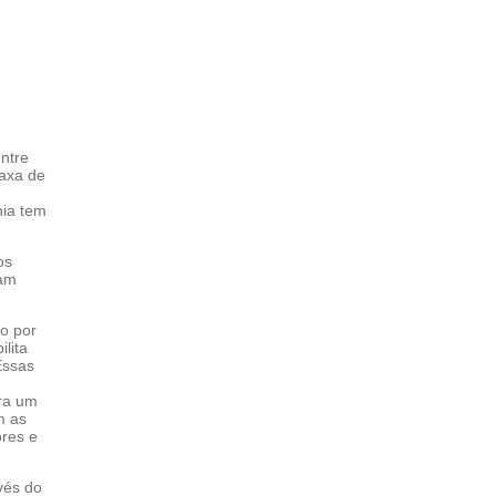
ntre
axa de
hia tem
os
ram
do por
ilita
Essas
ra um
m as
ores e
vés do