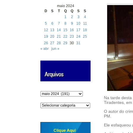
maio 2024
D
S
T
Q
Q
S
S
1
2
3
4
5
6
7
8
9
10
11
12
13
14
15
16
17
18
19
20
21
22
23
24
25
26
27
28
29
30
31
« abr
jun »
Arquivos
Na tarde desta
Tiradentes, em
Categorias
O autor do cri
PM.
Ele esfaqueou 