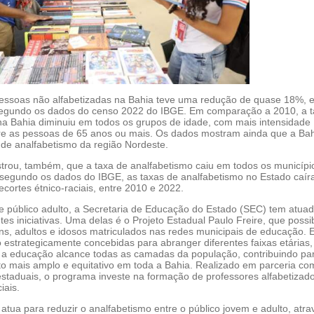
ssoas não alfabetizadas na Bahia teve uma redução de quase 18%, e
egundo os dados do censo 2022 do IBGE. Em comparação a 2010, a t
na Bahia diminuiu em todos os grupos de idade, com mais intensidade
re as pessoas de 65 anos ou mais. Os dados mostram ainda que a Ba
 de analfabetismo da região Nordeste.
trou, também, que a taxa de analfabetismo caiu em todos os municípi
 segundo os dados do IBGE, as taxas de analfabetismo no Estado caí
ecortes étnico-raciais, entre 2010 e 2022.
te público adulto, a Secretaria de Educação do Estado (SEC) tem atua
tes iniciativas. Uma delas é o Projeto Estadual Paulo Freire, que possib
ens, adultos e idosos matriculados nas redes municipais de educação. 
ão estrategicamente concebidas para abranger diferentes faixas etárias,
 a educação alcance todas as camadas da população, contribuindo pa
o mais amplo e equitativo em toda a Bahia. Realizado em parceria co
estaduais, o programa investe na formação de professores alfabetizad
iais.
tua para reduzir o analfabetismo entre o público jovem e adulto, atra