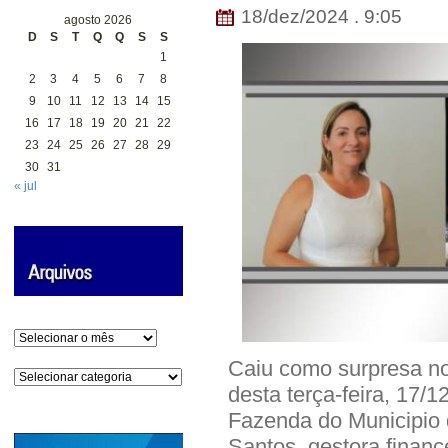
18/dez/2024 . 9:05
agosto 2026
D
S
T
Q
Q
S
S
1
2
3
4
5
6
7
8
9
10
11
12
13
14
15
16
17
18
19
20
21
22
23
24
25
26
27
28
29
30
31
« jul
Arquivos
Caiu como surpresa no 
Categorias
desta terça-feira, 17/
Fazenda do Municipio 
Santos, gestora financ