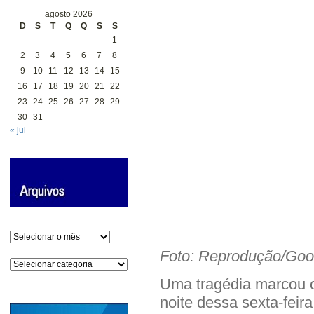
agosto 2026
D
S
T
Q
Q
S
S
1
2
3
4
5
6
7
8
9
10
11
12
13
14
15
16
17
18
19
20
21
22
23
24
25
26
27
28
29
30
31
« jul
Arquivos
Foto: Reprodução/Goo
Categorias
Uma tragédia marcou o 
noite dessa sexta-fei