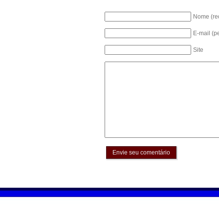
Nome (re
E-mail (p
Site
Envie seu comentário