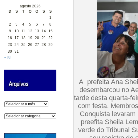
agosto 2026
D
S
T
Q
Q
S
S
1
2
3
4
5
6
7
8
9
10
11
12
13
14
15
16
17
18
19
20
21
22
23
24
25
26
27
28
29
30
31
« jul
A prefeita Ana Shei
desembarcou no Aer
tarde desta quarta-fe
Arquivos
com festa. Membros 
Conquista levaram
Categorias
preefita Sheila Le
verde do Tribunal Su
seu registro de 