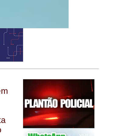
em
ta
o