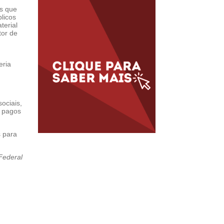
os que
licos
terial
tor de
eria
ociais,
o pagos
s para
Federal