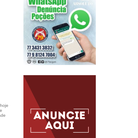
hoje
 e
ade