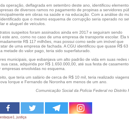
e da operação, deflagrada em setembro deste ano, identificou element
presas de diversos ramos no pagamento de propinas a servidores púb
principalmente em obras na saúde e na educação. Com a análise do ma
i identificado que o mesmo esquema de corrupção seria operado no se
lar e aluguel de veículos.
tratos suspeitos foram assinados ainda em 2017 e seguiram sendo
é este ano, como no caso de uma empresa de transporte escolar. Ela t
ximadamente R$ 117 milhões, mas possui como sede um imóvel que
ratar de uma empresa de fachada. A CGU identificou que quase R$ 63
a metade do valor pago, teria sido superfaturado.
res municipais, que esbanjava um alto padrão de vida em suas redes s
e sua casa, adquirida por R$ 1.650.000,00, até sua festa de casament
r empresas envolvidas no esquema.
o, que teria um salário de cerca de R$ 10 mil, teria realizado viagen
 Nova Iorque e Fernando de Noronha em menos de um ano.
Comunicação Social da Polícia Federal no Distrito 
estaque1
,
justiça