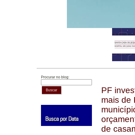
Procurar no blog:
PF inves
Buscar
mais de 
municípi
orçament
de casam