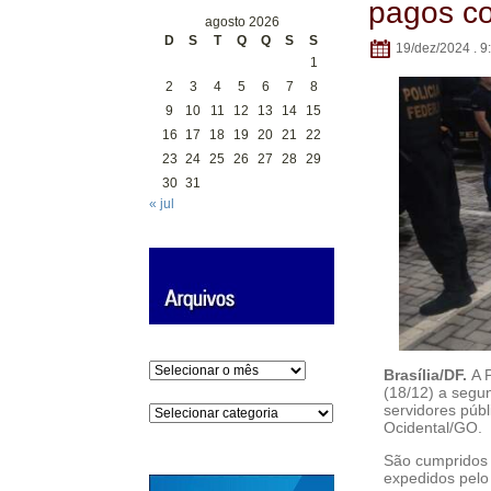
pagos co
agosto 2026
D
S
T
Q
Q
S
S
19/dez/2024 . 9
1
2
3
4
5
6
7
8
9
10
11
12
13
14
15
16
17
18
19
20
21
22
23
24
25
26
27
28
29
30
31
« jul
Arquivos
Brasília/DF.
A 
(18/12) a segu
servidores públ
Categorias
Ocidental/GO.
São cumpridos 
expedidos pelo