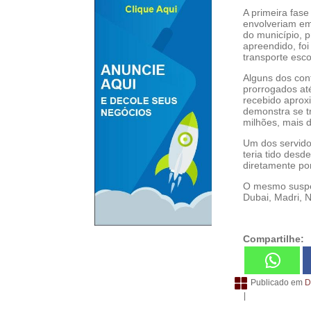
A primeira fas
envolveriam em
do município, 
apreendido, fo
transporte esco
Alguns dos con
prorrogados at
recebido apro
demonstra se t
milhões, mais d
Um dos servido
teria tido desd
diretamente po
O mesmo suspeit
Dubai, Madri,
Compartilhe:
Publicado em
D
|