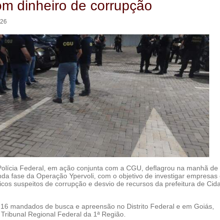
m dinheiro de corrupção
:26
Polícia Federal, em ação conjunta com a CGU, deflagrou na manhã de 
nda fase da Operação Ypervoli, com o objetivo de investigar empresas
icos suspeitos de corrupção e desvio de recursos da prefeitura de Cid
16 mandados de busca e apreensão no Distrito Federal e em Goiás,
 Tribunal Regional Federal da 1ª Região.