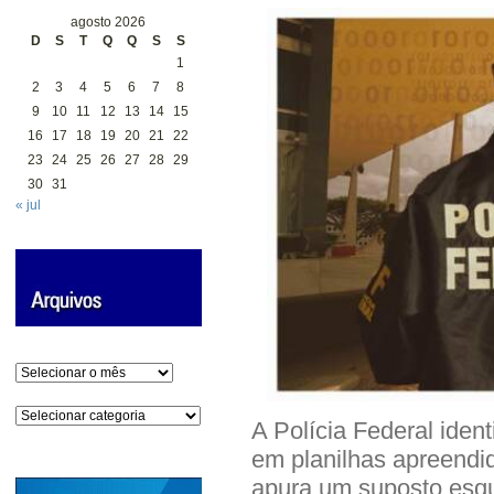
agosto 2026
D
S
T
Q
Q
S
S
1
2
3
4
5
6
7
8
9
10
11
12
13
14
15
16
17
18
19
20
21
22
23
24
25
26
27
28
29
30
31
« jul
Arquivos
Categorias
A Polícia Federal iden
em planilhas apreendi
apura um suposto esqu