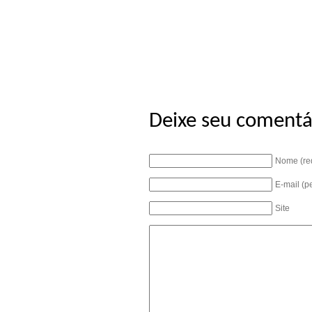
Deixe seu comentá
Nome (re
E-mail (p
Site