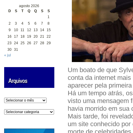
agosto 2026
D
S
T
Q
Q
S
S
1
2
3
4
5
6
7
8
9
10
11
12
13
14
15
16
17
18
19
20
21
22
23
24
25
26
27
28
29
30
31
« jul
Um boato de que Sylve
conta da internet mai
aparecer pela primeira
Há um tempo atrás, os
visto uma mensagem fr
Arquivos
havia morrido em sua 
Categorias
Mais tarde, foi revelad
um site conhecido por 
morte de celebridades.