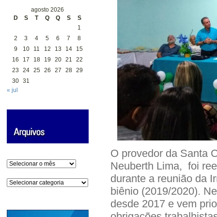
agosto 2026
D
S
T
Q
Q
S
S
1
2
3
4
5
6
7
8
9
10
11
12
13
14
15
16
17
18
19
20
21
22
23
24
25
26
27
28
29
30
31
« jul
O provedor da Santa C
Arquivos
Neuberth Lima, foi reel
durante a reunião da 
Categorias
biênio (2019/2020). Ne
desde 2017 e vem prio
obrigações trabalhist