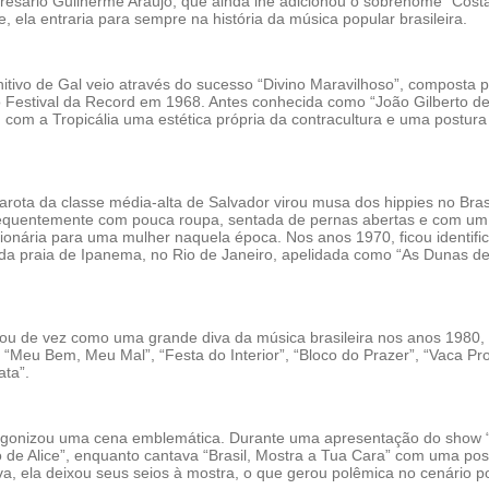
resário Guilherme Araújo, que ainda lhe adicionou o sobrenome “Costa
ela entraria para sempre na história da música popular brasileira.
itivo de Gal veio através do sucesso “Divino Maravilhoso”, composta p
 Festival da Record em 1968. Antes conhecida como “João Gilberto d
 com a Tropicália uma estética própria da contracultura e uma postura
 garota da classe média-alta de Salvador virou musa dos hippies no Bras
equentemente com pouca roupa, sentada de pernas abertas e com um 
cionária para uma mulher naquela época. Nos anos 1970, ficou identifi
a praia de Ipanema, no Rio de Janeiro, apelidada como “As Dunas de
dou de vez como uma grande diva da música brasileira nos anos 1980
“Meu Bem, Meu Mal”, “Festa do Interior”, “Bloco do Prazer”, “Vaca Pr
ata”.
agonizou uma cena emblemática. Durante uma apresentação do show 
o de Alice”, enquanto cantava “Brasil, Mostra a Tua Cara” com uma pos
va, ela deixou seus seios à mostra, o que gerou polêmica no cenário p