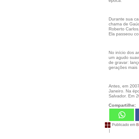
época.
Durante sua ca
chama de Gaúch
Roberto Carlos
Ela passeou co
No início dos 
um agudo suave
de gravar: lan
gerações mais 
Antes, em 2007
Janeiro. Na épo
Salvador. Em 2
Compartilhe:
Publicado em
B
|