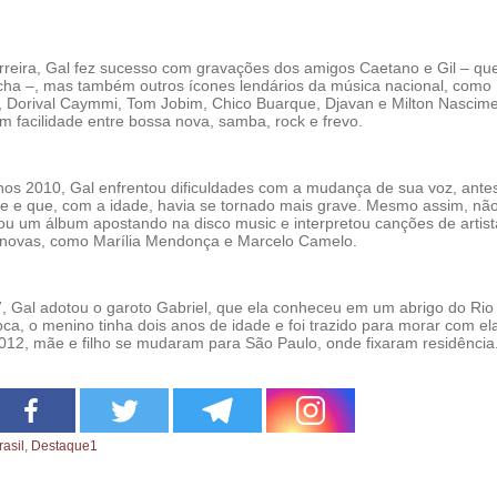
rreira, Gal fez sucesso com gravações dos amigos Caetano e Gil – qu
a –, mas também outros ícones lendários da música nacional, como
, Dorival Caymmi, Tom Jobim, Chico Buarque, Djavan e Milton Nascime
m facilidade entre bossa nova, samba, rock e frevo.
anos 2010, Gal enfrentou dificuldades com a mudança de sua voz, ante
 e que, com a idade, havia se tornado mais grave. Mesmo assim, nã
çou um álbum apostando na disco music e interpretou canções de artis
novas, como Marília Mendonça e Marcelo Camelo.
, Gal adotou o garoto Gabriel, que ela conheceu em um abrigo do Rio
ca, o menino tinha dois anos de idade e foi trazido para morar com e
012, mãe e filho se mudaram para São Paulo, onde fixaram residência
rasil
,
Destaque1