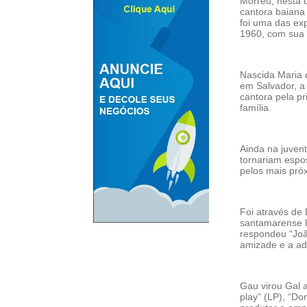
Morreu, nesta q
cantora baiana 
foi uma das ex
1960, com sua 
Nascida Maria 
em Salvador, a
cantora pela p
família.
Ainda na juven
tornariam espo
pelos mais pró
Foi através de
santamarense l
respondeu “Joã
amizade e a ad
Gau virou Gal 
play” (LP), “D