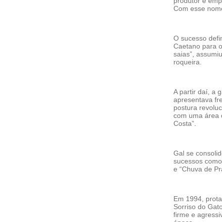
produtor e emp
Com esse nome, 
O sucesso defin
Caetano para o
saias”, assumiu
roqueira.
A partir daí, a
apresentava fr
postura revolu
com uma área d
Costa”.
Gal se consoli
sucessos como 
e “Chuva de Pr
Em 1994, prot
Sorriso do Gat
firme e agressi