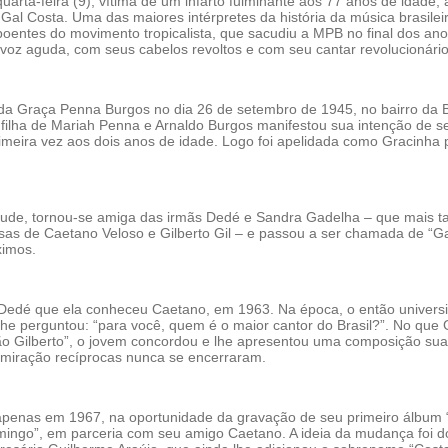
uarta-feira (9), vítima de um infarto fulminante aos 77 anos de idade, 
Gal Costa. Uma das maiores intérpretes da história da música brasileir
poentes do movimento tropicalista, que sacudiu a MPB no final dos an
voz aguda, com seus cabelos revoltos e com seu cantar revolucionário
da Graça Penna Burgos no dia 26 de setembro de 1945, no bairro da B
 filha de Mariah Penna e Arnaldo Burgos manifestou sua intenção de se
rimeira vez aos dois anos de idade. Logo foi apelidada como Gracinha 
tude, tornou-se amiga das irmãs Dedé e Sandra Gadelha – que mais t
sas de Caetano Veloso e Gilberto Gil – e passou a ser chamada de “G
ximos.
 Dedé que ela conheceu Caetano, em 1963. Na época, o então universi
he perguntou: “para você, quem é o maior cantor do Brasil?”. No que
o Gilberto”, o jovem concordou e lhe apresentou uma composição sua
miração recíprocas nunca se encerraram.
apenas em 1967, na oportunidade da gravação de seu primeiro álbum 
omingo”, em parceria com seu amigo Caetano. A ideia da mudança foi d