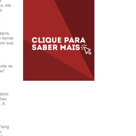
a
a, ela
os
.
arra,
 tornar
por sua
arde se
au”
tário
 Gau
. A
“long
o