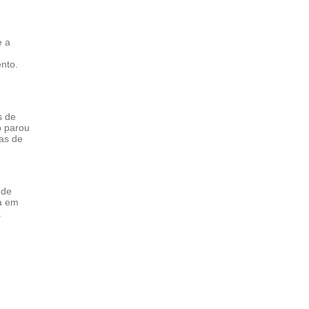
e a
nto.
s de
o parou
tas de
 de
la em
.