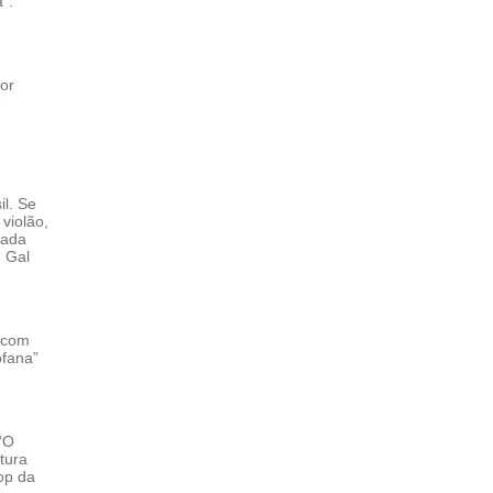
”.
or
e
il. Se
violão,
cada
 Gal
, com
ofana”
“O
tura
op da