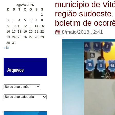
município de Vit
agosto 2026
D
S
T
Q
Q
S
S
região sudoeste.
1
2
3
4
5
6
7
8
boletim de ocorrê
9
10
11
12
13
14
15
8/maio/2018 . 2:41
16
17
18
19
20
21
22
23
24
25
26
27
28
29
30
31
« jul
Arquivos
Categorias