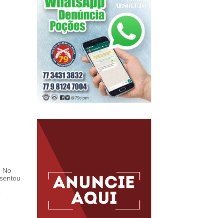
. No
esentou
e