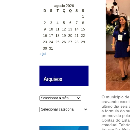
agosto 2026
D
S
T
Q
Q
S
S
1
2
3
4
5
6
7
8
9
10
11
12
13
14
15
16
17
18
19
20
21
22
23
24
25
26
27
28
29
30
31
« jul
O município de
Arquivos
cravando excel
último dia seis
Categorias
a formula do s
promovido pelo
Contas do Esta
estadual Fabrí
Educação, Robs