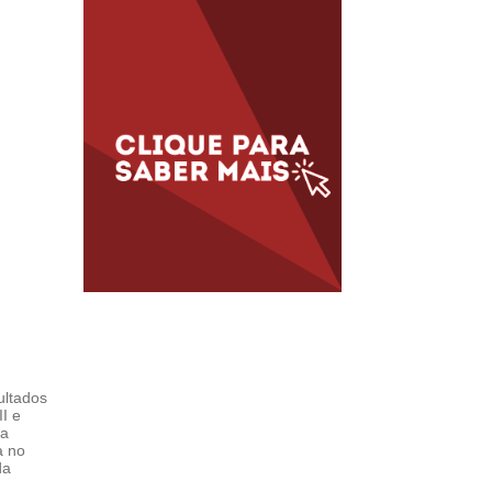
ultados
I e
da
a no
da