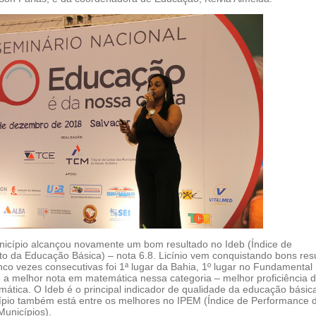
icípio alcançou novamente um bom resultado no Ideb (Índice de
o da Educação Básica) – nota 6.8. Licínio vem conquistando bons res
nco vezes consecutivas foi 1ª lugar da Bahia, 1º lugar no Fundamental I
a melhor nota em matemática nessa categoria – melhor proficiência 
ática. O Ideb é o principal indicador de qualidade da educação básic
cípio também está entre os melhores no IPEM (Índice de Performance 
unicípios).