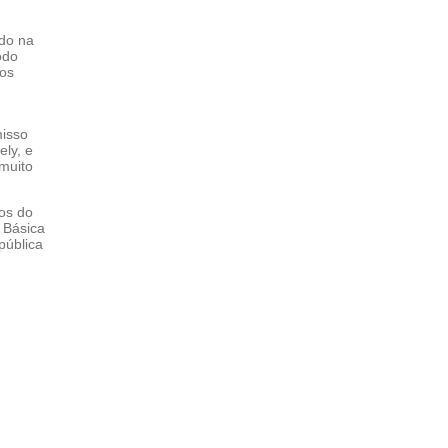
do na
odo
mos
misso
ely, e
 muito
os do
 Básica
pública