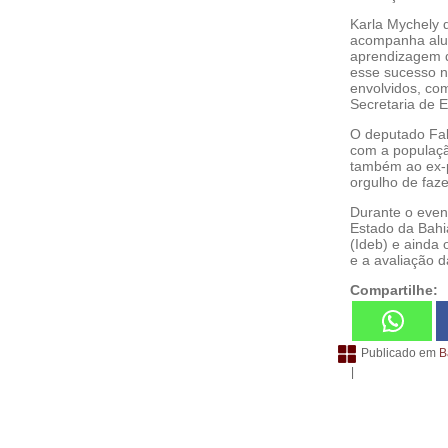
Karla Mychely d
acompanha alun
aprendizagem do
esse sucesso n
envolvidos, com
Secretaria de 
O deputado Fabr
com a população
também ao ex-pr
orgulho de faze
Durante o even
Estado da Bahi
(Ideb) e ainda 
e a avaliação d
Compartilhe:
Publicado em
B
|