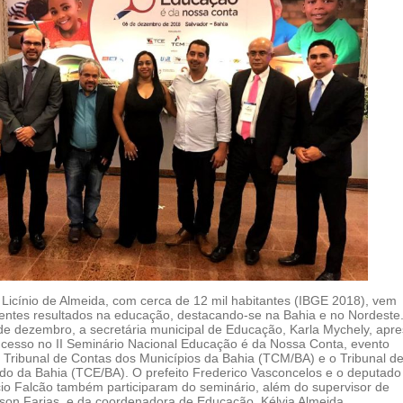
 Licínio de Almeida, com cerca de 12 mil habitantes (IBGE 2018), vem
entes resultados na educação, destacando-se na Bahia e no Nordeste
 de dezembro, a secretária municipal de Educação, Karla Mychely, apr
ucesso no II Seminário Nacional Educação é da Nossa Conta, evento
 Tribunal de Contas dos Municípios da Bahia (TCM/BA) e o Tribunal d
do da Bahia (TCE/BA). O prefeito Frederico Vasconcelos e o deputado
cio Falcão também participaram do seminário, além do supervisor de
on Farias, e da coordenadora de Educação, Kélvia Almeida.