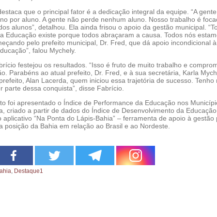
estaca que o principal fator é a dedicação integral da equipe. “A gente
o por aluno. A gente não perde nenhum aluno. Nosso trabalho é foca
s alunos”, detalhou. Ela ainda frisou o apoio da gestão municipal. “T
a Educação existe porque todos abraçaram a causa. Todos nós esta
eçando pelo prefeito municipal, Dr. Fred, que dá apoio incondicional à
Educação”, falou Mychely.
ício festejou os resultados. “Isso é fruto de muito trabalho e compro
. Parabéns ao atual prefeito, Dr. Fred, e à sua secretária, Karla Mych
efeito, Alan Lacerda, quem iniciou essa trajetória de sucesso. Tenho
r parte dessa conquista”, disse Fabrício.
to foi apresentado o Índice de Performance da Educação nos Municípi
a, criado a partir de dados do Índice de Desenvolvimento da Educação
o aplicativo “Na Ponta do Lápis-Bahia” – ferramenta de apoio à gestão 
a posição da Bahia em relação ao Brasil e ao Nordeste.
ahia
,
Destaque1