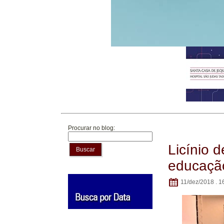
Procurar no blog:
Licínio 
Buscar
educaçã
11/dez/2018 . 1