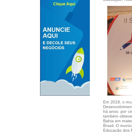
Em 2018, o mun
Desenvolviment
há anos: por ci
também obteve 
Bahia em matem
Brasil. O muni
Educação dos M