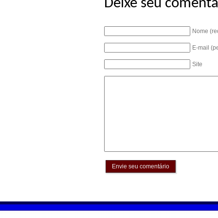
Deixe seu comentá
Nome (re
E-mail (p
Site
Envie seu comentário