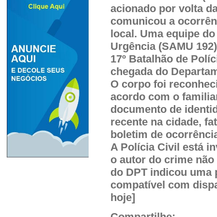
acionado por volta d
comunicou a ocorrên
local. Uma equipe do
Urgência (SAMU 192) 
17º Batalhão de Políci
chegada do Departame
O corpo foi reconhec
acordo com o familia
documento de identid
recente na cidade, fa
boletim de ocorrênci
A Polícia Civil está 
o autor do crime não 
do DPT indicou uma p
compatível com dispa
hoje]
Compartilhe: