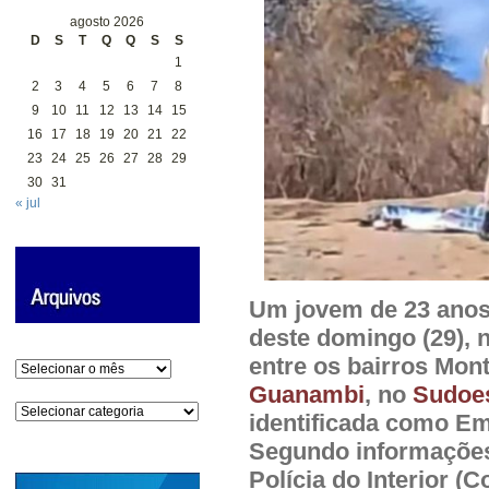
agosto 2026
D
S
T
Q
Q
S
S
1
2
3
4
5
6
7
8
9
10
11
12
13
14
15
16
17
18
19
20
21
22
23
24
25
26
27
28
29
30
31
« jul
Um jovem de 23 anos
deste domingo (29), n
entre os bairros Mont
Arquivos
Guanambi
, no
Sudoes
Categorias
identificada como Em
Segundo informações
Polícia do Interior (Co