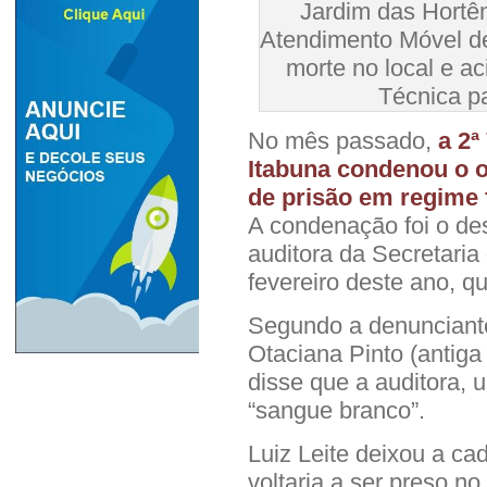
Jardim das Hortên
Atendimento Móvel d
morte no local e a
Técnica p
No mês passado,
a 2ª
Itabuna condenou o o
de prisão em regime f
A condenação foi o d
auditora da Secretaria
fevereiro deste ano, q
Segundo a denunciante
Otaciana Pinto (antig
disse que a auditora, 
“sangue branco”.
Luiz Leite deixou a ca
voltaria a ser preso no