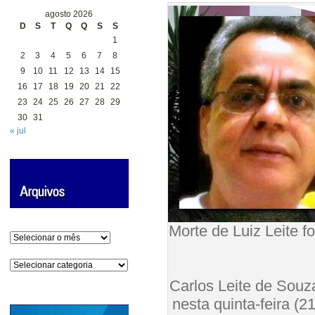
agosto 2026
D
S
T
Q
Q
S
S
1
2
3
4
5
6
7
8
9
10
11
12
13
14
15
16
17
18
19
20
21
22
23
24
25
26
27
28
29
30
31
« jul
Morte de Luiz Leit
Arquivos
Categorias
O mé
Carlos Leite de Souz
nesta quinta-feira (