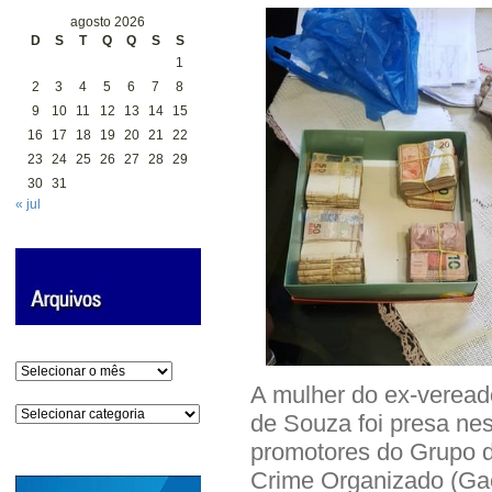
agosto 2026
D
S
T
Q
Q
S
S
1
2
3
4
5
6
7
8
9
10
11
12
13
14
15
16
17
18
19
20
21
22
23
24
25
26
27
28
29
30
31
« jul
Arquivos
A mulher do ex-veread
Categorias
de Souza foi presa nes
promotores do Grupo 
Crime Organizado (Gaec