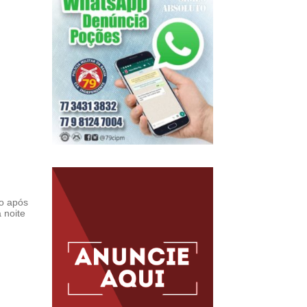
do após
 noite