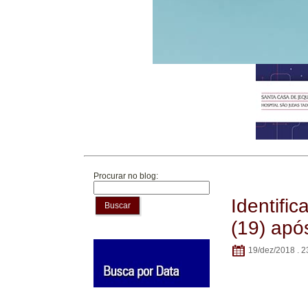
Procurar no blog:
Identifi
Buscar
(19) apó
19/dez/2018 . 2