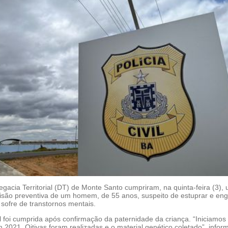
gacia Territorial (DT) de Monte Santo cumpriram, na quinta-feira (3),
são preventiva de um homem, de 55 anos, suspeito de estuprar e eng
sofre de transtornos mentais.
l foi cumprida após confirmação da paternidade da criança. “Iniciamos
 2021. Oitivas foram realizadas e o material genético coletado”, infor