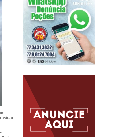
 um
ravidar
 a
mou o