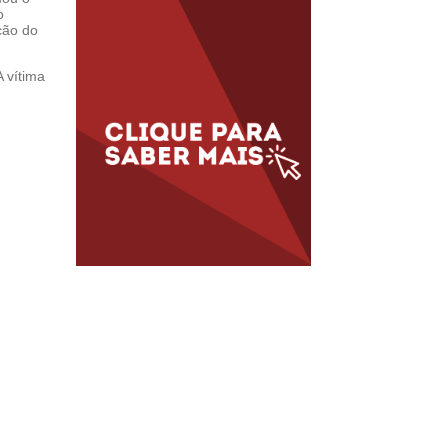
o
ção do
 vítima