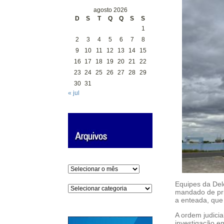
agosto 2026
D
S
T
Q
Q
S
S
1
2
3
4
5
6
7
8
9
10
11
12
13
14
15
16
17
18
19
20
21
22
23
24
25
26
27
28
29
30
31
« jul
Arquivos
Equipes da Dele
Categorias
mandado de pri
a enteada, que 
A ordem judicia
investigação em