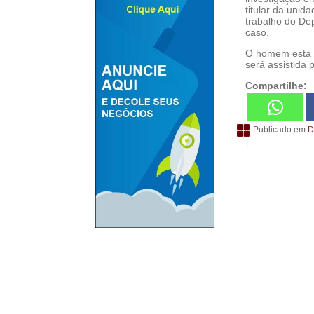
titular da unid
trabalho do De
caso.
O homem está à
será assistida 
Compartilhe:
Publicado em
D
|