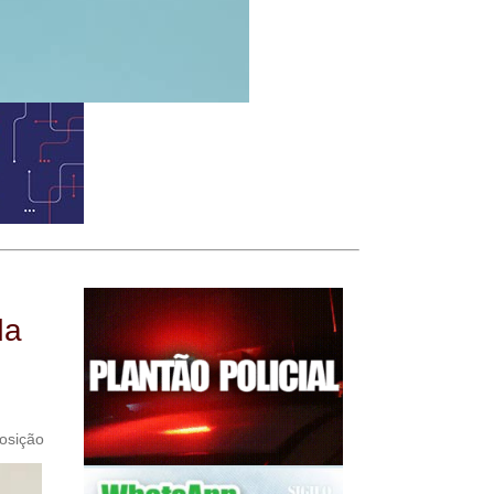
da
osição