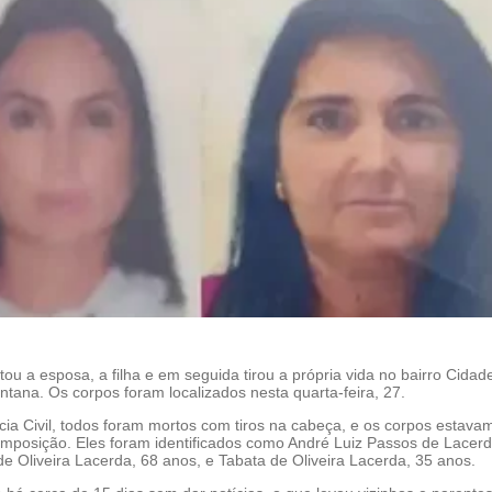
 a esposa, a filha e em seguida tirou a própria vida no bairro Cida
tana. Os corpos foram localizados nesta quarta-feira, 27.
cia Civil, todos foram mortos com tiros na cabeça, e os corpos estav
mposição. Eles foram identificados como André Luiz Passos de Lacerd
de Oliveira Lacerda, 68 anos, e Tabata de Oliveira Lacerda, 35 anos.