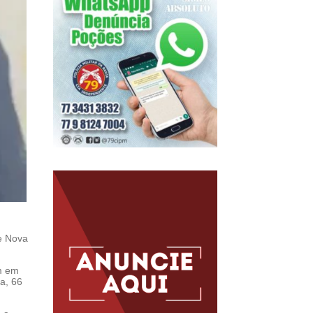
de Nova
am em
a, 66