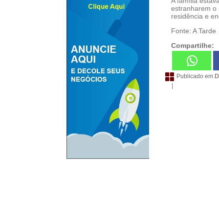
A família estav
estranharem o s
residência e en
Fonte: A Tarde
Compartilhe:
Publicado em
D
|