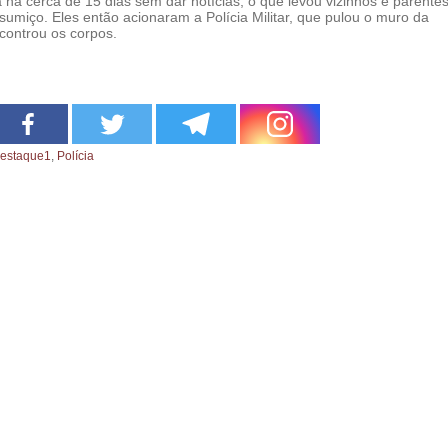
a há cerca de 15 dias sem dar notícias, o que levou vizinhos e parente
umiço. Eles então acionaram a Polícia Militar, que pulou o muro da
controu os corpos.
estaque1
,
Polícia