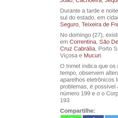
João
,
Cachoeira
,
Jequ
Durante a tarde e noit
sul do estado, em ci
Seguro
,
Teixeira de Fr
No domingo (27), exis
em
Correntina
,
São De
Cruz Cabrália
, Porto S
Viçosa e
Mucuri
.
O Inmet indica que os
tempo, observem alte
aparelhos eletrônicos
problemas, é possível 
número 199 e o o Corp
193
Compartilhe: