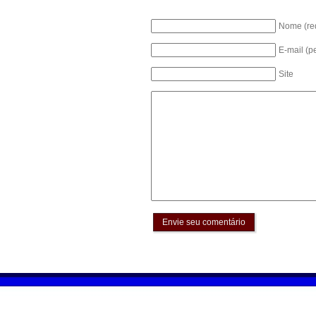
Nome (re
E-mail (p
Site
Envie seu comentário