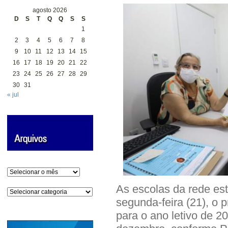
agosto 2026
D
S
T
Q
Q
S
S
1
2
3
4
5
6
7
8
9
10
11
12
13
14
15
16
17
18
19
20
21
22
23
24
25
26
27
28
29
30
31
« jul
Arquivos
As escolas da rede est
Categorias
segunda-feira (21), o 
para o ano letivo de 2