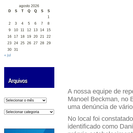
agosto 2026
D
S
T
Q
Q
S
S
1
2
3
4
5
6
7
8
9
10
11
12
13
14
15
16
17
18
19
20
21
22
23
24
25
26
27
28
29
30
31
« jul
A nossa equipe de rep
Manoel Beckman, no Ba
Arquivos
uma denúncia de vário
Categorias
No local foi constatad
identificado como Danie