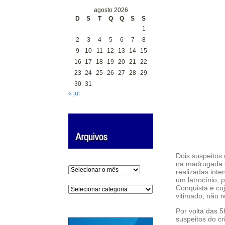
agosto 2026
D
S
T
Q
Q
S
S
1
2
3
4
5
6
7
8
9
10
11
12
13
14
15
16
17
18
19
20
21
22
23
24
25
26
27
28
29
30
31
« jul
Dois suspeitos
na madrugada d
Arquivos
realizadas inte
um latrocínio, 
Conquista e cu
Categorias
vitimado, não re
Por volta das 5
suspeitos do c