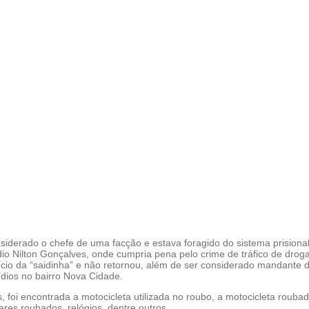
siderado o chefe de uma facção e estava foragido do sistema prisiona
io Nilton Gonçalves, onde cumpria pena pelo crime de tráfico de drog
ício da “saidinha” e não retornou, além de ser considerado mandante 
ídios no bairro Nova Cidade.
 foi encontrada a motocicleta utilizada no roubo, a motocicleta roubad
ares roubados, relógios, dentre outros.