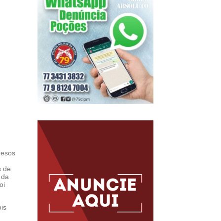
resos
s de
 da
oi
is