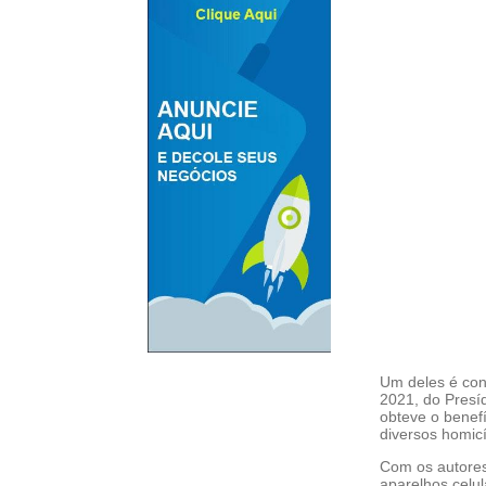
Um deles é con
2021, do Presíd
obteve o benef
diversos homic
Com os autores,
aparelhos celul