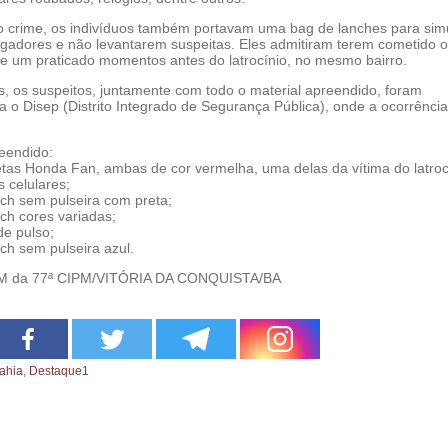
crime, os indivíduos também portavam uma bag de lanches para sim
gadores e não levantarem suspeitas. Eles admitiram terem cometido o
ive um praticado momentos antes do latrocínio, no mesmo bairro.
s, os suspeitos, juntamente com todo o material apreendido, foram
 o Disep (Distrito Integrado de Segurança Pública), onde a ocorrência 
eendido:
tas Honda Fan, ambas de cor vermelha, uma delas da vítima do latroc
 celulares;
ch sem pulseira com preta;
h cores variadas;
de pulso;
h sem pulseira azul.
 da 77ª CIPM/VITÓRIA DA CONQUISTA/BA
ahia
,
Destaque1