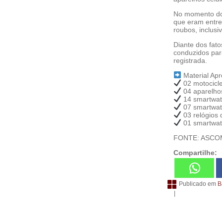
No momento do 
que eram entre
roubos, inclus
Diante dos fato
conduzidos para
registrada.
Material Apr
02 motocicle
04 aparelhos
14 smartwat
07 smartwatc
03 relógios 
01 smartwatc
FONTE: ASCOM
Compartilhe:
Publicado em
B
|