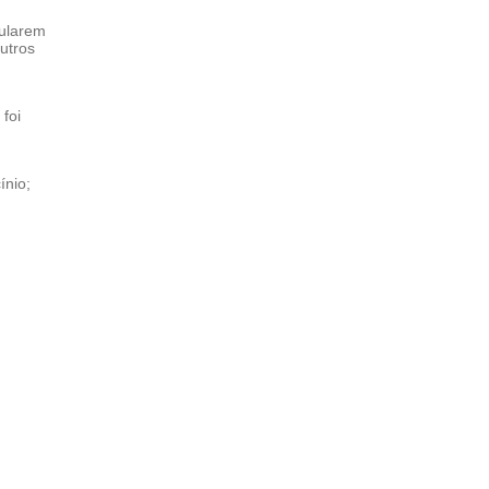
ularem
utros
foi
ínio;