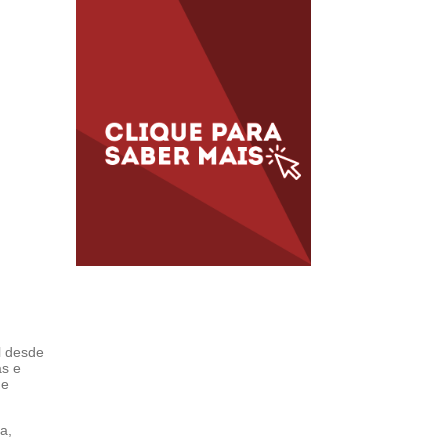
l desde
as e
de
a,